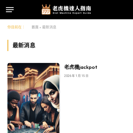
你目前在：
首頁
»
最新消息
最新消息
老虎機jackpot
2026 年 1 月 15 日