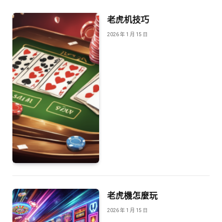
老虎机技巧
2026 年 1 月 15 日
老虎機怎麼玩
2026 年 1 月 15 日