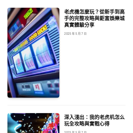
老虎機怎麼玩？從新手到高
手的完整攻略與鉅富娛樂城
真實體驗分享
2025 年 5 月 7 日
深入淺出：我的老虎机怎么
玩全攻略與實戰心得
2025 年 5 月 7 日