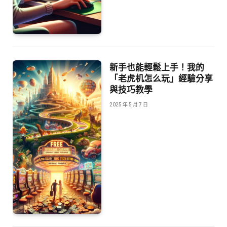
新手也能輕鬆上手！我的
「老虎机怎么玩」經驗分享
與技巧教學
2025 年 5 月 7 日