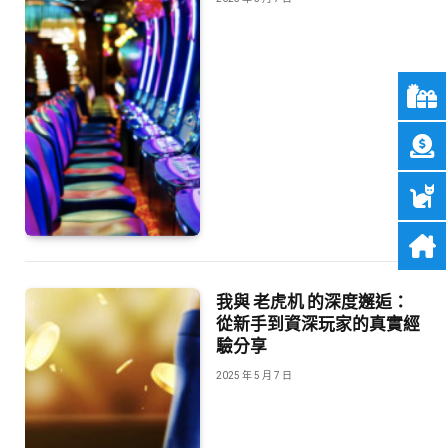
我與 老虎机 的深度邂逅：
從新手到資深玩家的真實經
驗分享
2025 年 5 月 7 日