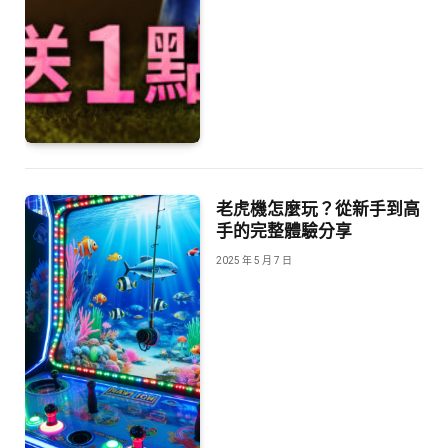
老虎機怎麼玩？從新手到高
手的完整體驗分享
2025 年 5 月 7 日