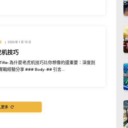
息
2026 年 1 月 15 日
虎机技巧
# Title: 為什麼老虎机技巧比你想像的還重要：深度剖
戰經驗分享 ### Body: ## 引言…
入更多