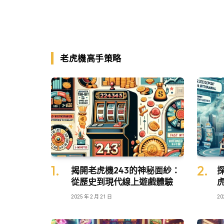
老虎機高手策略
揭開老虎機243的神秘面紗：
從歷史到現代線上遊戲體驗
2025 年 2 月 21 日
20