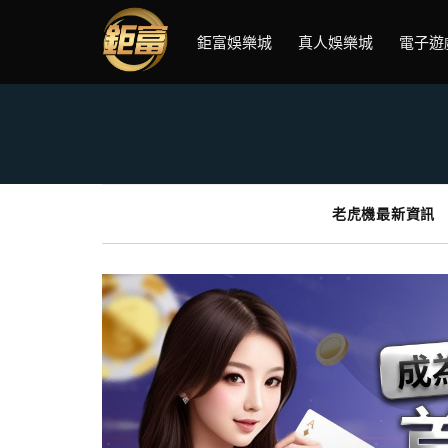
鉅富娛樂城
真人娛樂城
電子遊
老虎機最新資訊