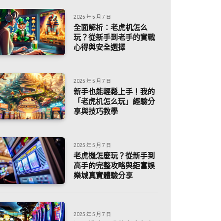
2025 年 5 月 7 日
全面解析：老虎机怎么
玩？從新手到老手的實戰
心得與安全選擇
2025 年 5 月 7 日
新手也能輕鬆上手！我的
「老虎机怎么玩」經驗分
享與技巧教學
2025 年 5 月 7 日
老虎機怎麼玩？從新手到
高手的完整攻略與鉅富娛
樂城真實體驗分享
2025 年 5 月 7 日