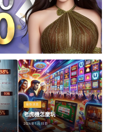
最新消息
老虎機怎麼玩
2026 年 1 月 15 日