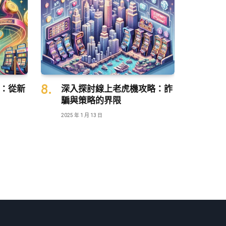
：從新
深入探討線上老虎機攻略：詐
騙與策略的界限
2025 年 1 月 13 日