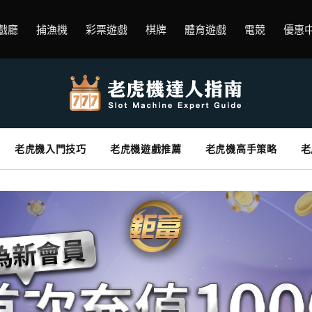
戲廳
捕漁機
彩票遊戲
棋牌
體育遊戲
電競
優惠
老虎機入門技巧
老虎機遊戲推薦
老虎機高手策略
老