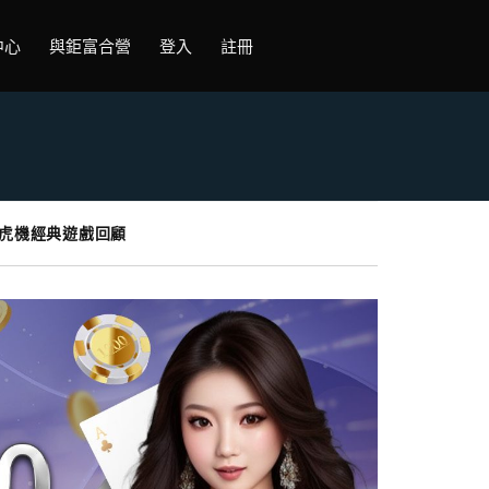
中心
與鉅富合營
登入
註冊
虎機經典遊戲回顧