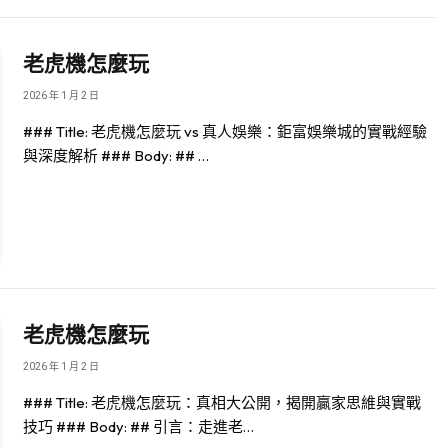
老虎機怎麼玩
2026 年 1 月 2 日
### Title: 老虎機怎麼玩 vs 真人娛樂：鉅富娛樂城的實戰經驗
與深度解析 ### Body: ## …
老虎機怎麼玩
2026 年 1 月 2 日
### Title: 老虎機怎麼玩：真相大公開，揭開贏家思維與實戰
技巧 ### Body: ## 引言：走進老…