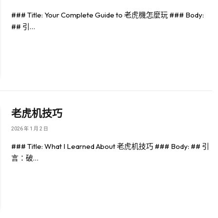
### Title: Your Complete Guide to 老虎機怎麼玩 ### Body:
## 引…
老虎机技巧
2026 年 1 月 2 日
### Title: What I Learned About 老虎机技巧 ### Body: ## 引
言：破…