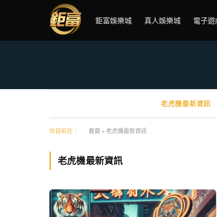
鉅富娛樂城
真人娛樂城
電子遊
老虎機最新資訊
你目前在：
首頁
»
老虎機最新資訊
老虎機最新資訊