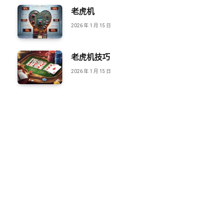
老虎机
2026 年 1 月 15 日
老虎机技巧
2026 年 1 月 15 日