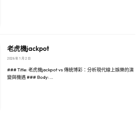
老虎機jackpot
2026 年 1 月 2 日
### Title: 老虎機jackpot vs 傳統博彩：分析現代線上娛樂的演
變與機遇 ### Body: …