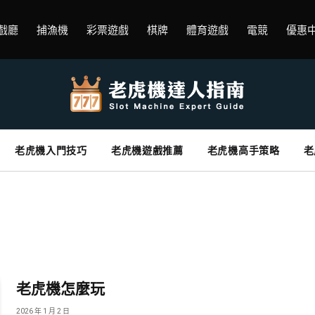
戲廳
捕漁機
彩票遊戲
棋牌
體育遊戲
電競
優惠
老虎機入門技巧
老虎機遊戲推薦
老虎機高手策略
老
老虎機怎麼玩
2026 年 1 月 2 日