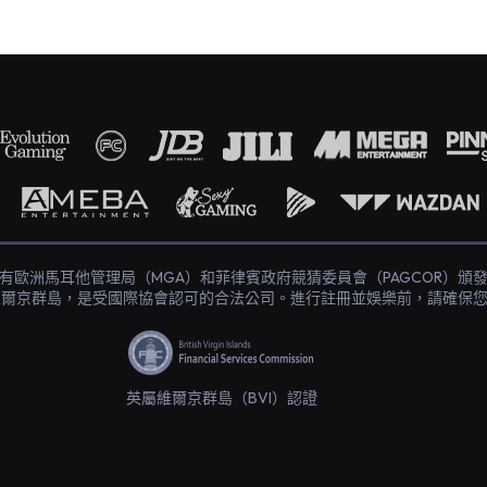
有歐洲馬耳他管理局（MGA）和菲律賓政府競猜委員會（PAGCOR）頒
爾京群島，是受國際協會認可的合法公司。進行註冊並娛樂前，請確保您
英屬維爾京群島（BVI）認證