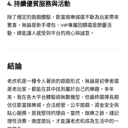
4. 持續優質服務與活動
除了穩定的遊戲體驗，鉅富娛樂城還不斷為玩家帶來
驚喜，無論是新手禮包、VIP專屬回饋還是節慶活
動，總能讓人感受到平台的用心與誠意。
結論
老虎机是一種令人著迷的遊戲形式，無論是初學者還
是老玩家，都能在其中找到屬於自己的樂趣。多年
來，我在各大平台體驗過無數機型，但最終選擇長期
信任鉅富娛樂城。合法經營、公平遊戲、資金安全與
貼心服務，是我堅持的理由。當然，娛樂之餘，謹記
理性消費、適度遊玩，才能讓老虎机成為生活中的一