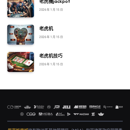
老虎機jackpot
2026 年 1 月 15 日
老虎机
2026 年 1 月 15 日
老虎机技巧
2026 年 1 月 15 日