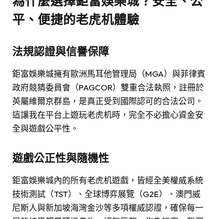
為什麼選擇鉅富娛樂城？安全、公
平、便捷的老虎机體驗
法規認證與信譽保障
鉅富娛樂城擁有歐洲馬耳他管理局（MGA）與菲律賓
政府競猜委員會（PAGCOR）雙重合法執照，註冊於
英屬維爾京群島，是真正受到國際認可的合法公司。
這讓我在平台上遊玩老虎机時，完全不必擔心資金安
全與遊戲公平性。
遊戲公正性與隨機性
鉅富娛樂城內的所有老虎机遊戲，皆經全美權威系統
技術測試（TST）、全球博弈展覽（G2E）、澳門威
尼斯人與新加坡海灣金沙等多項權威認證，確保每一