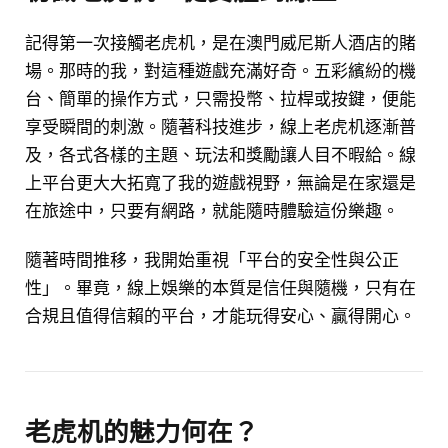
記得第一次接觸老虎机，是在澳門威尼斯人酒店的賭
場。那時的我，對這種遊戲充滿好奇。五彩繽紛的機
台、簡單的操作方式，只需投幣、拉桿或按鍵，便能
享受瞬間的刺激。隨著科技進步，線上老虎机逐漸普
及，各式各樣的主題、玩法和獎勵讓人目不暇給。線
上平台更大大拓寬了我的遊戲視野，無論是在家還是
在旅途中，只要有網路，就能隨時體驗這份樂趣。
隨著時間推移，我開始重視「平台的安全性與公正
性」。畢竟，線上娛樂的本質是信任與隨機，只有在
合規且值得信賴的平台，才能玩得安心、贏得開心。
老虎机的魅力何在？