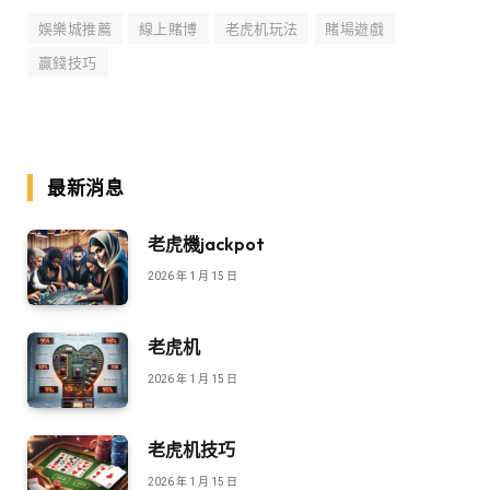
娛樂城推薦
線上賭博
老虎机玩法
賭場遊戲
贏錢技巧
最新消息
老虎機jackpot
2026 年 1 月 15 日
老虎机
2026 年 1 月 15 日
老虎机技巧
2026 年 1 月 15 日