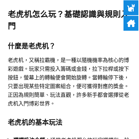
老虎机怎么玩？基礎認識與規則入
門
什麼是老虎机？
老虎机，又稱拉霸機，是一種以隨機機率為核心的博
彩遊戲。玩家只需投入籌碼或金錢，拉下拉桿或按下
按鈕，螢幕上的轉輪便會開始旋轉。當轉輪停下後，
只要出現某些特定圖案組合，便可獲得對應的獎金。
正因為規則簡單、玩法直觀，許多新手都會選擇從老
虎机入門博彩世界。
老虎机的基本玩法