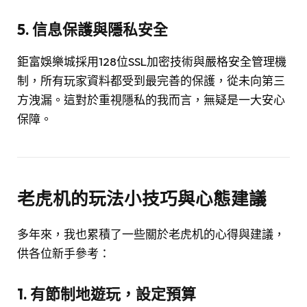
5. 信息保護與隱私安全
鉅富娛樂城採用128位SSL加密技術與嚴格安全管理機
制，所有玩家資料都受到最完善的保護，從未向第三
方洩漏。這對於重視隱私的我而言，無疑是一大安心
保障。
老虎机的玩法小技巧與心態建議
多年來，我也累積了一些關於老虎机的心得與建議，
供各位新手參考：
1. 有節制地遊玩，設定預算