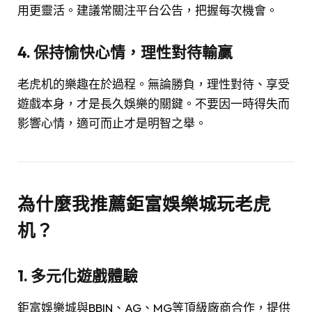
用更靈活。建議常關注平台公告，把握每次機會。
4. 保持愉快心情，理性對待輸贏
老虎机的樂趣在於過程。無論勝負，理性對待、享受
遊戲本身，才是長久娛樂的關鍵。不要因一時得失而
影響心情，適可而止才是明智之舉。
為什麼我推薦鉅富娛樂城玩老虎
机？
1. 多元化遊戲體驗
鉅富娛樂城與BBIN、AG、MG等頂級廠商合作，提供