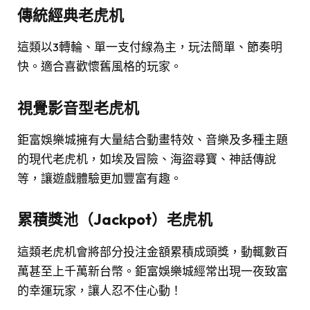
傳統經典老虎机
這類以3轉輪、單一支付線為主，玩法簡單、節奏明
快。適合喜歡懷舊風格的玩家。
視覺影音型老虎机
鉅富娛樂城擁有大量結合動畫特效、音樂及多種主題
的現代老虎机，如埃及冒險、海盜尋寶、神話傳說
等，讓遊戲體驗更加豐富有趣。
累積獎池（Jackpot）老虎机
這類老虎机會將部分投注金額累積成頭獎，動輒數百
萬甚至上千萬新台幣。鉅富娛樂城經常出現一夜致富
的幸運玩家，讓人忍不住心動！