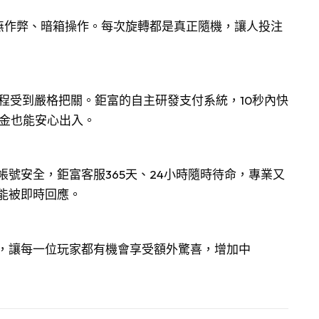
絕無作弊、暗箱操作。每次旋轉都是真正隨機，讓人投注
動全程受到嚴格把關。鉅富的自主研發支付系統，10秒內快
資金也能安心出入。
號安全，鉅富客服365天、24小時隨時待命，專業又
能被即時回應。
，讓每一位玩家都有機會享受額外驚喜，增加中