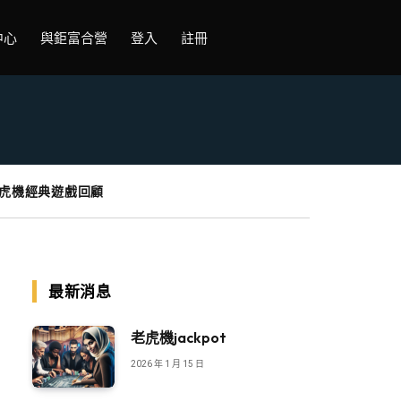
中心
與鉅富合營
登入
註冊
虎機經典遊戲回顧
最新消息
老虎機jackpot
2026 年 1 月 15 日