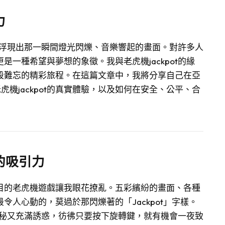
力
總會浮現出那一瞬間燈光閃爍、音樂響起的畫面。對許多人
一種希望與夢想的象徵。我與老虎機jackpot的緣
段難忘的精彩旅程。在這篇文章中，我將分享自己在亞
機jackpot的真實體驗，以及如何在安全、公平、合
t的吸引力
目的老虎機遊戲讓我眼花撩亂。五彩繽紛的畫面、各種
人心動的，莫過於那閃爍著的「Jackpot」字樣。
既神秘又充滿誘惑，彷彿只要按下旋轉鍵，就有機會一夜致