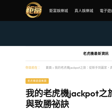
鉅富娛樂城
真人娛樂城
電子遊
老虎機最新資訊
你目前在：
首頁
»
我的老虎機jackpot之旅：從新手到贏家
老虎機遊戲推薦
我的老虎機jackpo
與致勝祕訣