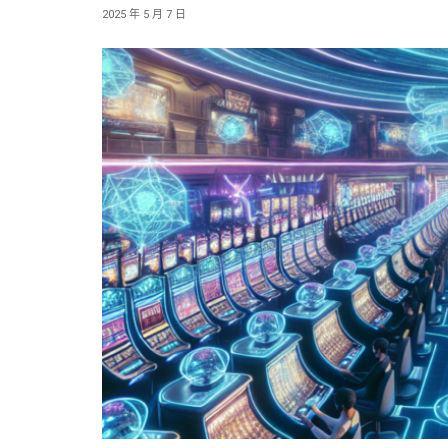
2025 年 5 月 7 日