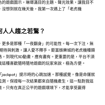
色的遊戲圖示，琳瑯滿目的主題、聲光效果，讓我目不
，沒想到就在幾天後，我第一次遇上了「老虎機
為何人人趨之若鶩？
，更多是那種「一夜翻身」的可能性。每一次下注，無
那種期待與刺激，讓人愛不釋手。鉅富娛樂城的老虎機種類
格，到現代3D動畫，應有盡有。更重要的是，平台不須
我這種喜歡隨時隨地遊戲的玩家來說，極為方便。
ackpot」提示時的心跳加速。那種感覺，像是命運就
監測，保證每一次結果都來自隨機產生，這一點對我這
竟，只有在真正公平的遊戲環境下，才能享受贏得