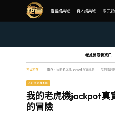
鉅富娛樂城
真人娛樂城
電子遊
老虎機最新資訊
你目前在：
首頁
»
我的老虎機jackpot真實經歷：一場刺激
老虎機遊戲推薦
我的老虎機jackpo
的冒險