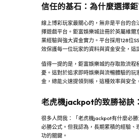
信任的基石：為什麼選擇鉅
線上博彩玩家最關心的，無非是平台的合
擇遊戲平台。鉅富娛樂城註冊於英屬維爾
業經驗與強大資金實力。平台採用128位S
效保護每一位玩家的資料與資金安全，這
值得一提的是，鉅富娛樂城的存取款流程
憂。這對於追求即時娛樂與流暢體驗的玩
金，總能火速提領到帳，這種效率與安全
老虎機jackpot的致勝祕
很多人問我：「老虎機jackpot有什麼
必勝公式。但我認為，長期累積的經驗、
功的關鍵。