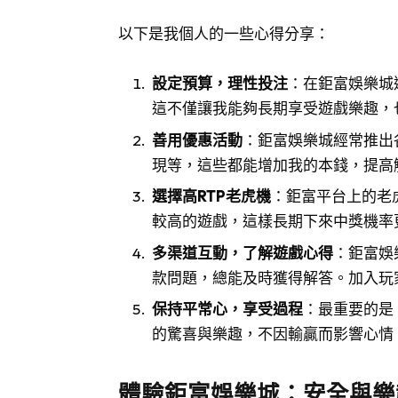
以下是我個人的一些心得分享：
設定預算，理性投注
：在鉅富娛樂城
這不僅讓我能夠長期享受遊戲樂趣，
善用優惠活動
：鉅富娛樂城經常推出
現等，這些都能增加我的本錢，提高觸發
選擇高RTP老虎機
：鉅富平台上的老虎
較高的遊戲，這樣長期下來中獎機率
多渠道互動，了解遊戲心得
：鉅富娛
款問題，總能及時獲得解答。加入玩
保持平常心，享受過程
：最重要的是，
的驚喜與樂趣，不因輸贏而影響心情
體驗鉅富娛樂城：安全與樂