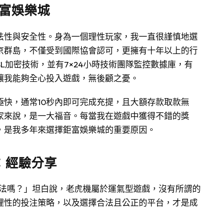
富娛樂城
法性與安全性。身為一個理性玩家，我一直很謹慎地選
京群島，不僅受到國際協會認可，更擁有十年以上的行
SL加密技術，並有7×24小時技術團隊監控數據庫，有
讓我能夠全心投入遊戲，無後顧之憂。
極快，通常10秒內即可完成充提，且大額存款取款無
家來說，是一大福音。每當我在遊戲中獲得不錯的獎
，是我多年來選擇鉅富娛樂城的重要原因。
訣：經驗分享
必勝法嗎？」坦白說，老虎機屬於運氣型遊戲，沒有所謂的
理性的投注策略，以及選擇合法且公正的平台，才是成