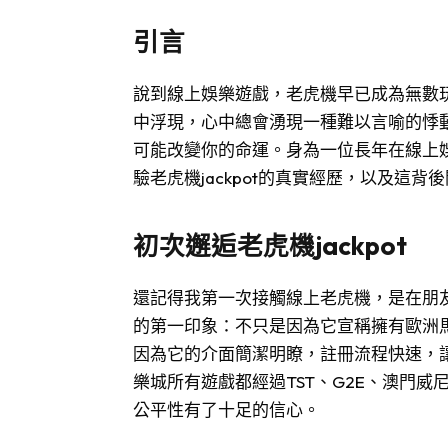
引言
說到線上娛樂遊戲，老虎機早已成為無數玩家
中浮現，心中總會湧現一種難以言喻的悸
可能改變你的命運。身為一位長年在線上
驗老虎機jackpot的真實經歷，以及這
初次邂逅老虎機jackpot
還記得我第一次接觸線上老虎機，是在朋
的第一印象：不只是因為它宣稱擁有歐洲馬
因為它的介面簡潔明瞭，註冊流程快速，
樂城所有遊戲都經過TST、G2E、澳門
公平性有了十足的信心。