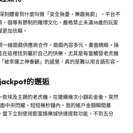
，我深刻體會到什麼叫做「安全無憂，樂趣無窮」。平台不
，倡導有節制的賭博文化，嚴格禁止未滿18歲的玩家
城更加信賴。
等國際一線遊戲供應商合作，遊戲內容多元，畫面精緻，操
能在這裡找到屬於自己的快樂。尤其是每當觸發老虎機
那種「被幸運之神眷顧」的感覺，真的是難以用言語形容。
ckpot的邂逅
一款埃及主題的老虎機。在連續幾次小額彩金後，突然
在畫面中央閃耀。短短幾秒鐘內，我的帳戶金額瞬間暴
。當下立刻使用鉅富娛樂城快速提款功能，不到五分