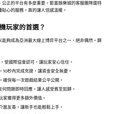
、公正的平台有多麼重要。鉅富娛樂城的客服團隊還特
種貼心的服務，真的讓人倍感溫暖。
機玩家的首選？
以能夠成為亞洲最大線上博弈平台之一，絕非偶然。歸
執照，受國際協會認可，讓玩家安心信任。
，10秒內完成充提，讓資金安全無憂。
，確保每一次遊戲結果公平公開。
，任何問題即時回應，讓人感受賓至如歸。
玩家獲得更多額外價值。
介面友善，讓新手也能輕鬆上手。