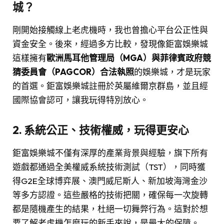
城？
剛開始接觸線上老虎機時，我也曾擔心平台公正性與
資金安全。後來，經過多方比較，發現像鉅富娛樂城
這樣擁有
歐洲馬耳他管理局（MGA）與菲律賓政府競
猜委員會（PAGCOR）合法執照
的娛樂城，才是玩家
的首選。鉅富娛樂城註冊於英屬維爾京群島，並且經
國際協會認可，讓我玩得特別放心。
2. 系統公正、技術權威，玩得更安心
鉅富娛樂城不僅有深厚的產業背景與經驗，旗下所有
遊戲都通過全美權威系統技術測試（TST），同時獲
得G2E全球博弈展、澳門威尼斯人、新加坡海灣金沙
等多方認證。這些嚴格的技術把關，確保每一次旋轉
都是隨機產生的結果，杜絕一切舞弊行為。這對於想
要了解老虎機怎麼玩的新手來說，是最大的保障。