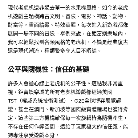
現代老虎机遠非過去單一的水果機風格。如今的老虎
机遊戲主題橫跨古文明、冒險、電影、神話、動物、
財富等，畫面精緻、特效華麗，每次進入新遊戲都像
展開一場不同的冒險。舉例來說，在鉅富娛樂城內，
我可以輕鬆找到各類風格的老虎机，不論是經典復古
還是現代潮流，種類繁多令人目不暇給。
公平與隨機性：信任的基礎
許多人會擔心線上老虎机的公平性。這點我非常重
視。鉅富娛樂城的所有老虎机遊戲都經過美國
TST（權威系統技術測試）、G2E全球博弈展覽認
證，甚至在澳門、新加坡等國際級實體賭場也獲得肯
定。這些第三方機構確保每一次旋轉皆為隨機產生，
不存在任何作弊空間。這給了玩家極大的信任感，能
夠專注享受遊戲本身。