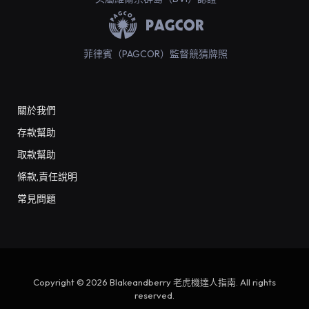
菲律賓（PAGCOR）監督競猜牌照
關於我們
存款幫助
取款幫助
條款,責任說明
常見問題
Copyright © 2026 Blakeandberry 老虎機達人指南. All rights
reserved.