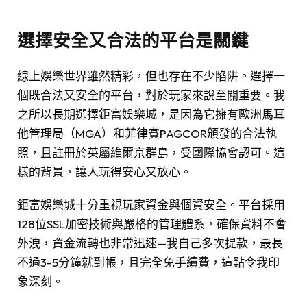
選擇安全又合法的平台是關鍵
線上娛樂世界雖然精彩，但也存在不少陷阱。選擇一
個既合法又安全的平台，對於玩家來說至關重要。我
之所以長期選擇鉅富娛樂城，是因為它擁有歐洲馬耳
他管理局（MGA）和菲律賓PAGCOR頒發的合法執
照，且註冊於英屬維爾京群島，受國際協會認可。這
樣的背景，讓人玩得安心又放心。
鉅富娛樂城十分重視玩家資金與個資安全。平台採用
128位SSL加密技術與嚴格的管理體系，確保資料不會
外洩，資金流轉也非常迅速—我自己多次提款，最長
不過3-5分鐘就到帳，且完全免手續費，這點令我印
象深刻。