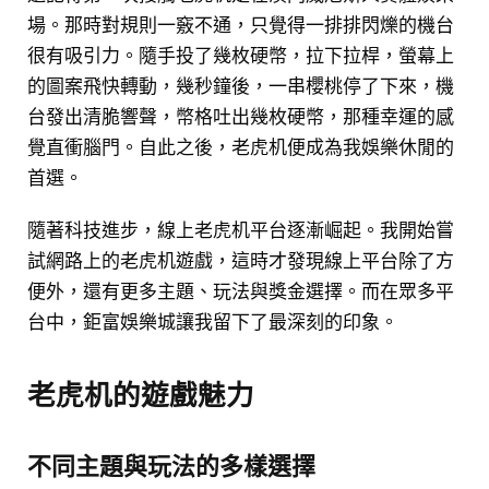
場。那時對規則一竅不通，只覺得一排排閃爍的機台
很有吸引力。隨手投了幾枚硬幣，拉下拉桿，螢幕上
的圖案飛快轉動，幾秒鐘後，一串櫻桃停了下來，機
台發出清脆響聲，幣格吐出幾枚硬幣，那種幸運的感
覺直衝腦門。自此之後，老虎机便成為我娛樂休閒的
首選。
隨著科技進步，線上老虎机平台逐漸崛起。我開始嘗
試網路上的老虎机遊戲，這時才發現線上平台除了方
便外，還有更多主題、玩法與獎金選擇。而在眾多平
台中，鉅富娛樂城讓我留下了最深刻的印象。
老虎机的遊戲魅力
不同主題與玩法的多樣選擇