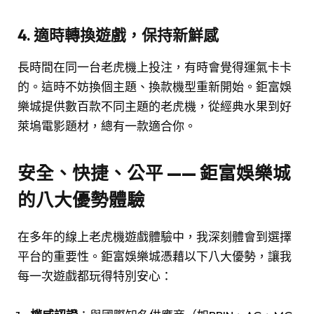
4. 適時轉換遊戲，保持新鮮感
長時間在同一台老虎機上投注，有時會覺得運氣卡卡
的。這時不妨換個主題、換款機型重新開始。鉅富娛
樂城提供數百款不同主題的老虎機，從經典水果到好
萊塢電影題材，總有一款適合你。
安全、快捷、公平 —— 鉅富娛樂城
的八大優勢體驗
在多年的線上老虎機遊戲體驗中，我深刻體會到選擇
平台的重要性。鉅富娛樂城憑藉以下八大優勢，讓我
每一次遊戲都玩得特別安心：