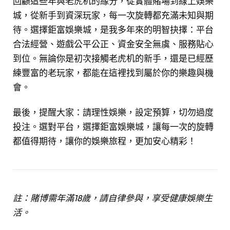
回顧這些年與老虎机的緣分，從實體賭場到線上娛樂
城，從新手到資深玩家，每一次旋轉都充滿未知與期
待。選擇鉅富娛樂城，是我多年來的明智抉擇：平台
合法經營、遊戲公平公正、資金安全無虞、服務貼心
到位。無論你是初次接觸老虎机的新手，還是已經歷
練豐富的老玩家，都能在這裡找到屬於你的樂趣與機
會。
最後，提醒大家：請理性娛樂，設定預算，切勿過度
投注。選對平台，選擇鉅富娛樂城，讓每一次的旋轉
都值得期待，讓你的娛樂旅程，更加安心精彩！
註：賭博需年滿18歲，請自律參與，享受健康娛樂生
活。