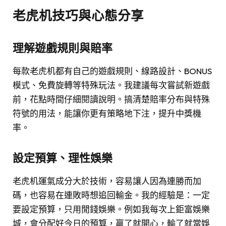
老虎机技巧與心態分享
理解遊戲規則與賠率
每款老虎机都有自己的遊戲規則、線路設計、BONUS
模式、免費旋轉等特殊玩法。我建議每次嘗試新遊戲
前，花點時間仔細閱讀說明。搞清楚賠率分布與特殊
符號的用法，能讓你更有策略地下注，提升中獎機
率。
設定預算、理性娛樂
老虎机運氣成分大於技術，容易讓人因為連勝而加
碼，也容易在連敗時想追回輸金。我的經驗是：一定
要設定預算，只用閒錢娛樂。例如我每次上鉅富娛樂
城，會分配好今日的預算，贏了就開心，輸了就當娛