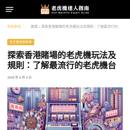
你目前在：
首頁
»
探索香港賭場的老虎機玩法及規則：了解最流行的老虎機台
老虎機遊戲推薦
探索香港賭場的老虎機玩法及
規則：了解最流行的老虎機台
2024 年 6 月 4 日