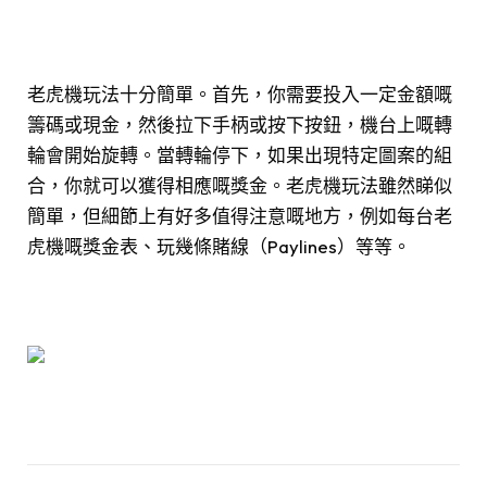
老虎機玩法十分簡單。首先，你需要投入一定金額嘅
籌碼或現金，然後拉下手柄或按下按鈕，機台上嘅轉
輪會開始旋轉。當轉輪停下，如果出現特定圖案的組
合，你就可以獲得相應嘅獎金。老虎機玩法雖然睇似
簡單，但細節上有好多值得注意嘅地方，例如每台老
虎機嘅獎金表、玩幾條賭線（Paylines）等等。