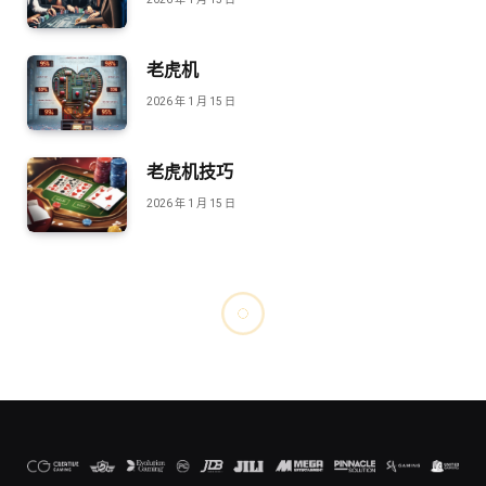
老虎机
2026 年 1 月 15 日
老虎机技巧
2026 年 1 月 15 日