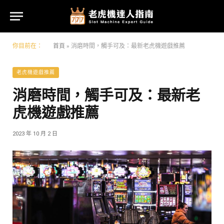
你目前在：
首頁
»
消磨時間，觸手可及：最新老虎機遊戲推薦
老虎機遊戲推薦
消磨時間，觸手可及：最新老
虎機遊戲推薦
2023 年 10 月 2 日