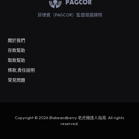
菲律賓（PAGCOR）監督競猜牌照
關於我們
存款幫助
取款幫助
條款,責任說明
常見問題
Copyright © 2026 Blakeandberry 老虎機達人指南. All rights
reserved.