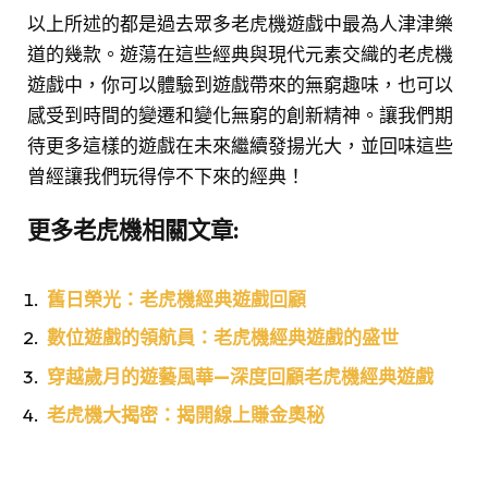
以上所述的都是過去眾多老虎機遊戲中最為人津津樂
道的幾款。遊蕩在這些經典與現代元素交織的老虎機
遊戲中，你可以體驗到遊戲帶來的無窮趣味，也可以
感受到時間的變遷和變化無窮的創新精神。讓我們期
待更多這樣的遊戲在未來繼續發揚光大，並回味這些
曾經讓我們玩得停不下來的經典！
更多老虎機相關文章:
舊日榮光：老虎機經典遊戲回顧
數位遊戲的領航員：老虎機經典遊戲的盛世
穿越歲月的遊藝風華—深度回顧老虎機經典遊戲
老虎機大揭密：揭開線上賺金奧秘