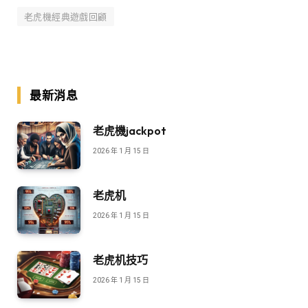
老虎機經典遊戲回顧
最新消息
老虎機jackpot
2026 年 1 月 15 日
老虎机
2026 年 1 月 15 日
老虎机技巧
2026 年 1 月 15 日