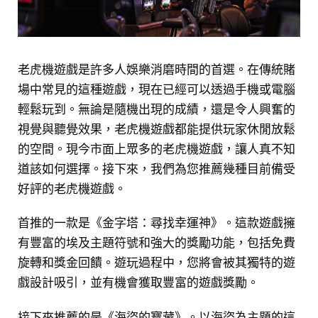
老虎機遊戲是許多人娛樂消磨時間的首選。在傳統賭
場中常見的這種遊戲，現在已經可以透過手機或電腦
輕鬆玩到。無論是隨機出現的成績，還是令人興奮的
視覺與聽覺效果，老虎機遊戲都能提供玩家休閒放鬆
的空間。現今市面上眾多的老虎機遊戲，讓人真不知
道該如何選擇。接下來，我們為您推薦幾種目前備受
好評的老虎機遊戲。
首推的一款是《金字塔：尋找幸運神》。這款遊戲擁
有豐富的埃及主題符號和強大的獎勵功能，包括免費
旋轉和獎金回饋。遊玩過程中，您將會被其獨特的遊
戲設計吸引，並有機會獲取豐富的遊戲獎勵。
接下來推薦的是《海盜的寶藏》。以海盜為主題的這