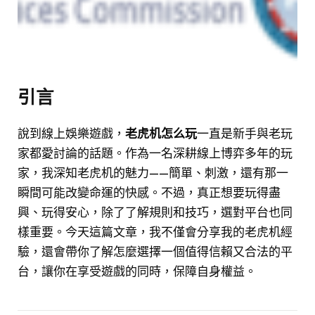
引言
說到線上娛樂遊戲，
老虎机怎么玩
一直是新手與老玩
家都愛討論的話題。作為一名深耕線上博弈多年的玩
家，我深知老虎机的魅力——簡單、刺激，還有那一
瞬間可能改變命運的快感。不過，真正想要玩得盡
興、玩得安心，除了了解規則和技巧，選對平台也同
樣重要。今天這篇文章，我不僅會分享我的老虎机經
驗，還會帶你了解怎麼選擇一個值得信賴又合法的平
台，讓你在享受遊戲的同時，保障自身權益。