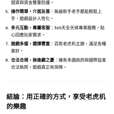
個資與資金雙重防護。
操作簡單，介面友善
：無論新手老手都能輕鬆上
手，遊戲設計人性化。
多元互動，專屬客服
：365天全天候專業服務，貼
心回應玩家需求。
遊戲多樣，選擇豐富
：百款老虎机主題，滿足各種
喜好。
合法合規，無後顧之憂
：擁有多國政府與國際協會
合法執照，遊戲真正有保障。
結論：用正確的方式，享受老虎机
的樂趣