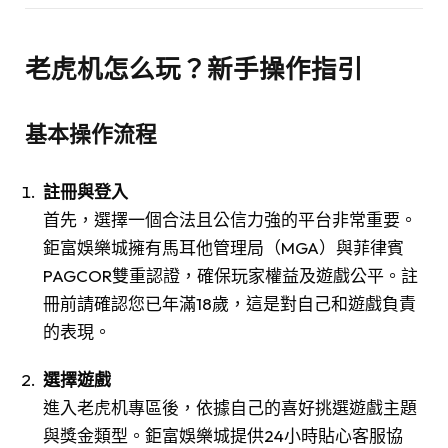
老虎机怎么玩？新手操作指引
基本操作流程
註冊與登入
首先，選擇一個合法且公信力強的平台非常重要。
鉅富娛樂城擁有馬耳他管理局（MGA）與菲律賓
PAGCOR雙重認證，確保玩家權益及遊戲公平。註
冊前請確認您已年滿18歲，這是對自己和遊戲負責
的表現。
選擇遊戲
進入老虎机專區後，依據自己的喜好挑選遊戲主題
與獎金類型。鉅富娛樂城提供24小時貼心客服協