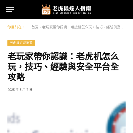
你目前在：
首頁
»
老玩家帶你認識：老虎机怎么玩，技巧、經驗與安全平台全攻略
老虎機遊戲推薦
老玩家帶你認識：老虎机怎么
玩，技巧、經驗與安全平台全
攻略
2025 年 5 月 7 日