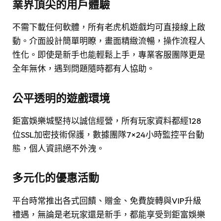
業界頂尖的用戶體驗
不需下載任何軟體，所有老虎机遊戲均可直接線上啟
動。介面設計簡單明瞭，畫面精緻流暢，操作流程人
性化。即使是新手也能輕鬆上手，專業客服團隊更是
全年無休，遇到問題隨時都有人協助。
公平透明的遊戲環境
鉅富娛樂城堅持以誠信經營，所有玩家資料都經128
位SSL加密技術保護，數據團隊7×24小時監控平台動
態，個人資訊絕不外洩。
多元化的優惠活動
平台時常推出各式回饋、贈金、免費旋轉與VIP升級
禮遇，無論是老玩家還是新手，都能享受到鉅富娛樂