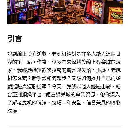
引言
說到線上博弈遊戲，老虎机絕對是許多人踏入這個世
界的第一站。作為一位多年來深耕於線上娛樂城的玩
家，我經歷過無數次拉霸的驚喜與失落。那麼，
老虎
机怎么玩
？新手該如何起步？又該如何提升自己的遊
戲體驗與獲勝機率？今天，讓我以個人經驗出發，結
合亞洲頂級平台—鉅富娛樂城的專業資源，帶你深入
了解老虎机的玩法、技巧，和安全、信譽兼具的博彩
環境。