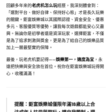
回顧多年來的
老虎机怎么玩
經歷，我深刻體會到：
「選對平台、做好自律、保持好心態」才是長久玩樂
的關鍵。鉅富娛樂城以其國際認證、資金安全、優惠
多元、客服優質等優勢，讓我每次遊戲都能安心又盡
興。無論你是初學者還是資深玩家，選擇鉅富，不僅
是為了追求刺激與獎金，更是為了給自己的娛樂品質
加上一層最堅實的保障。
最後，玩老虎机要記得——
娛樂第一，適度為宜
，永
遠把快樂與安全放在首位。祝你在鉅富娛樂城玩得開
心，收穫滿滿！
提醒：鉅富娛樂城僅限年滿18歲以上合