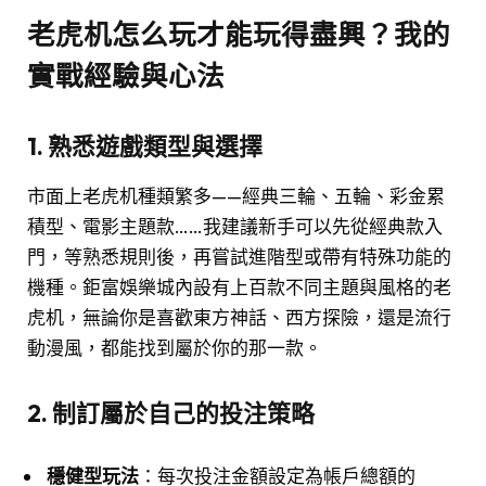
老虎机怎么玩才能玩得盡興？我的
實戰經驗與心法
1. 熟悉遊戲類型與選擇
市面上老虎机種類繁多——經典三輪、五輪、彩金累
積型、電影主題款……我建議新手可以先從經典款入
門，等熟悉規則後，再嘗試進階型或帶有特殊功能的
機種。鉅富娛樂城內設有上百款不同主題與風格的老
虎机，無論你是喜歡東方神話、西方探險，還是流行
動漫風，都能找到屬於你的那一款。
2. 制訂屬於自己的投注策略
穩健型玩法
：每次投注金額設定為帳戶總額的