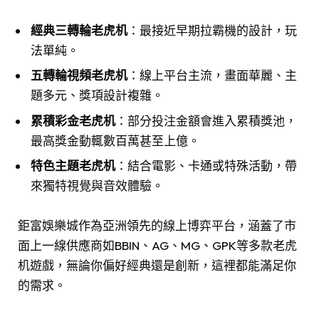
經典三轉輪老虎机
：最接近早期拉霸機的設計，玩
法單純。
五轉輪視頻老虎机
：線上平台主流，畫面華麗、主
題多元、獎項設計複雜。
累積彩金老虎机
：部分投注金額會進入累積獎池，
最高獎金動輒數百萬甚至上億。
特色主題老虎机
：結合電影、卡通或特殊活動，帶
來獨特視覺與音效體驗。
鉅富娛樂城作為亞洲領先的線上博弈平台，涵蓋了市
面上一線供應商如BBIN、AG、MG、GPK等多款老虎
机遊戲，無論你偏好經典還是創新，這裡都能滿足你
的需求。