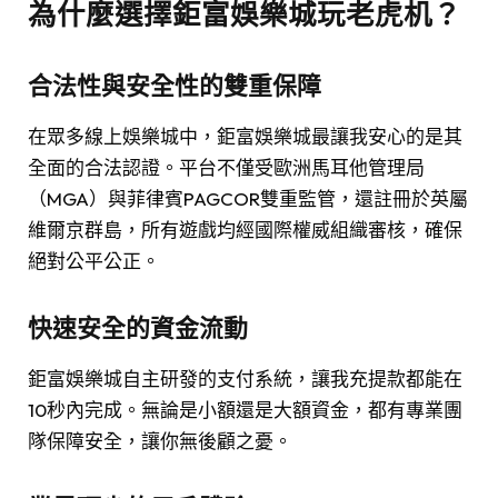
為什麼選擇鉅富娛樂城玩老虎机？
合法性與安全性的雙重保障
在眾多線上娛樂城中，鉅富娛樂城最讓我安心的是其
全面的合法認證。平台不僅受歐洲馬耳他管理局
（MGA）與菲律賓PAGCOR雙重監管，還註冊於英屬
維爾京群島，所有遊戲均經國際權威組織審核，確保
絕對公平公正。
快速安全的資金流動
鉅富娛樂城自主研發的支付系統，讓我充提款都能在
10秒內完成。無論是小額還是大額資金，都有專業團
隊保障安全，讓你無後顧之憂。