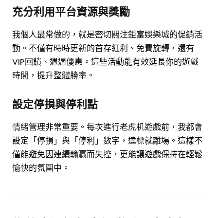
充分利用平台資源與獎勵
我個人最常做的，就是密切關注鉅富娛樂城的促銷活
動。不僅有時時更新的首存紅利、免費旋轉，還有
VIP回饋、週週優惠。這些活動能有效延長你的遊戲
時間，提升整體勝率。
設定停損與停利點
情緒管理非常重要。每次進行老虎机遊戲前，我都會
設定「停損」與「停利」數字，達標就離場。這樣不
僅能避免因連續輸贏而失控，更能讓遊戲保持在輕鬆
愉快的氛圍中。