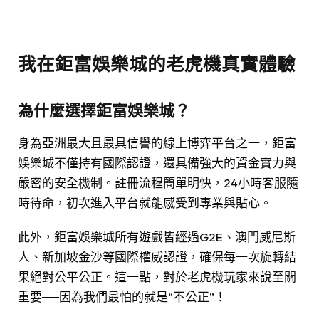
我在鉅富娛樂城的老虎機真實體驗
為什麼選擇鉅富娛樂城？
身為亞洲最大且最具信譽的線上博弈平台之一，鉅富
娛樂城不僅持有國際認證，還具備強大的資金實力與
嚴密的安全機制。註冊流程簡單明快，24小時客服隨
時待命，初次進入平台就能感受到專業與貼心。
此外，鉅富娛樂城所有遊戲皆經過G2E、澳門威尼斯
人、新加坡金沙等國際權威認證，確保每一次旋轉結
果絕對公平公正。這一點，對於老虎機玩家來說至關
重要──因為我們最怕的就是“不公正”！