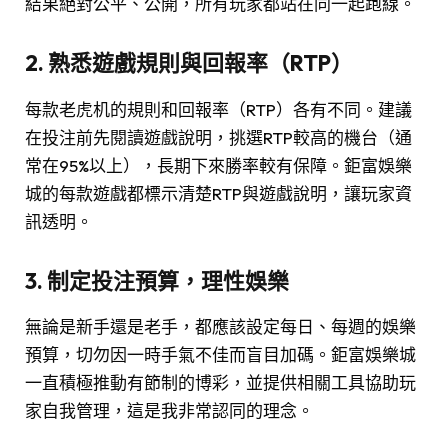
結果絕對公平、公開，所有玩家都站在同一起跑線。
2. 熟悉遊戲規則與回報率（RTP）
每款老虎机的規則和回報率（RTP）各有不同。建議
在投注前先閱讀遊戲說明，挑選RTP較高的機台（通
常在95%以上），長期下來勝率較有保障。鉅富娛樂
城的每款遊戲都標示清楚RTP與遊戲說明，讓玩家資
訊透明。
3. 制定投注預算，理性娛樂
無論是新手還是老手，都應該設定每日、每週的娛樂
預算，切勿因一時手氣不佳而盲目加碼。鉅富娛樂城
一直積極推動有節制的博彩，並提供相關工具協助玩
家自我管理，這是我非常認同的理念。