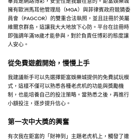
畢竟是網路博彩，安全性是我最在意的。鉅富娛樂城
擁有歐洲馬耳他管理局（MGA）與菲律賓政府競猜委
員會（PAGCOR）的雙重合法執照，並且註冊於英屬
維爾京群島，這讓我大大地放下心防。平台在註冊時
即強調年滿18歲才能參與，對於負責任博彩的態度讓
人安心。
從免費遊戲開始，慢慢上手
我建議新手可以先選擇鉅富娛樂城提供的免費試玩模
式，這樣不僅可以熟悉各種老虎机的功能與獎勵機
制，也能培養自己的投注策略。當熟悉之後，再進行
小額投注，逐步提升信心。
第一次中大獎的興奮
有次我在鉅富的「財神到」主題老虎机上，觸發了連