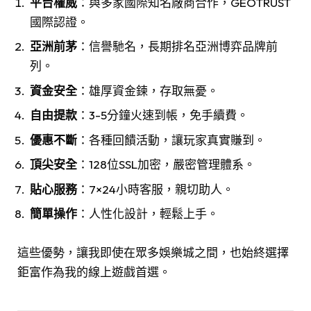
平台權威
：與多家國際知名廠商合作，GEOTRUST
國際認證。
亞洲前茅
：信譽馳名，長期排名亞洲博弈品牌前
列。
資金安全
：雄厚資金鍊，存取無憂。
自由提款
：3-5分鐘火速到帳，免手續費。
優惠不斷
：各種回饋活動，讓玩家真實賺到。
頂尖安全
：128位SSL加密，嚴密管理體系。
貼心服務
：7×24小時客服，親切助人。
簡單操作
：人性化設計，輕鬆上手。
這些優勢，讓我即使在眾多娛樂城之間，也始終選擇
鉅富作為我的線上遊戲首選。