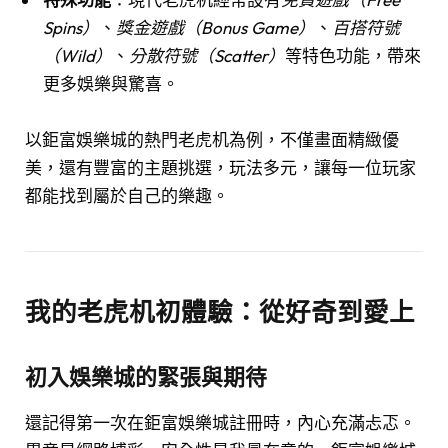
Spins）
、
獎金遊戲（Bonus Game）
、
百搭符號
（Wild）
、
分散符號（Scatter）
等特色功能，帶來
更多娛樂與驚喜。
以鉅富娛樂城的熱門老虎机為例，不僅畫面精緻優
美，還有豐富的主題挑選，玩法多元，讓每一位玩家
都能找到屬於自己的樂趣。
我的老虎机初體驗：從好奇到愛上
初入娛樂城的緊張與期待
還記得第一次在鉅富娛樂城註冊時，內心充滿忐忑。