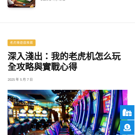
老虎機遊戲推薦
深入淺出：我的老虎机怎么玩
全攻略與實戰心得
2025 年 5 月 7 日