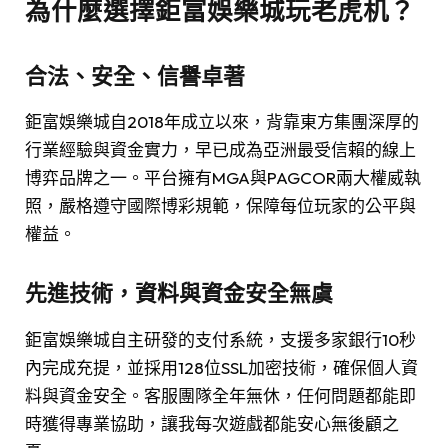
為什麼選擇鉅富娛樂城玩老虎机？
合法、安全、信譽卓著
鉅富娛樂城自2018年成立以來，背靠東方集團深厚的
行業經驗與資金實力，早已成為亞洲最受信賴的線上
博弈品牌之一。平台擁有MGA與PAGCOR兩大權威執
照，嚴格遵守國際博彩規範，保障每位玩家的公平與
權益。
先進技術，資料與資金安全無虞
鉅富娛樂城自主研發的支付系統，支援多家銀行10秒
內完成充提，並採用128位SSL加密技術，確保個人資
料與資金安全。客服團隊全年無休，任何問題都能即
時獲得專業協助，讓我每次遊戲都能安心無後顧之