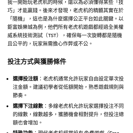
我一開始玩老虎机的時候，還以為必須懂得某些「技
巧」才能贏錢。後來才發現，老虎机的精髓其實在於
「隨機」，這也是為什麼選擇公正平台如此關鍵。以
鉅富娛樂城為例，他們所有老虎机遊戲都經過全美權
威系統技術測試（TST），確保每一次旋轉都是隨機
且公平的，玩家無需擔心作弊或不公。
投注方式與獲勝條件
選擇投注額
：老虎机通常允許玩家自由設定單次投
注金額。建議初學者從低額開始，熟悉遊戲規則與
節奏。
選擇下注線數
：多線老虎机允許玩家選擇投注不同
的線數，線數越多，獲勝機會相對提升，但投注總
額也會增加。
特殊功能
：現代老虎机經常設有
免費遊戲（Free