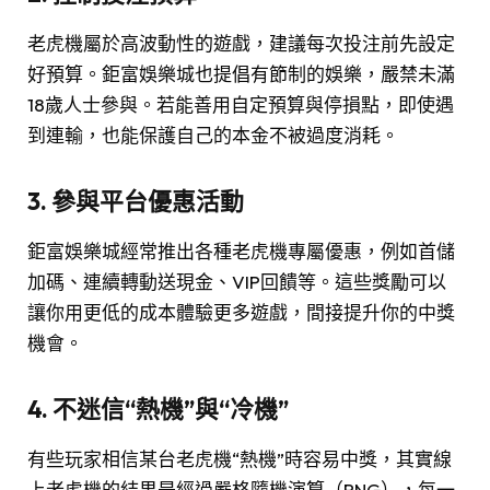
老虎機屬於高波動性的遊戲，建議每次投注前先設定
好預算。鉅富娛樂城也提倡有節制的娛樂，嚴禁未滿
18歲人士參與。若能善用自定預算與停損點，即使遇
到連輸，也能保護自己的本金不被過度消耗。
3. 參與平台優惠活動
鉅富娛樂城經常推出各種老虎機專屬優惠，例如首儲
加碼、連續轉動送現金、VIP回饋等。這些獎勵可以
讓你用更低的成本體驗更多遊戲，間接提升你的中獎
機會。
4. 不迷信“熱機”與“冷機”
有些玩家相信某台老虎機“熱機”時容易中獎，其實線
上老虎機的結果是經過嚴格隨機演算（RNG），每一