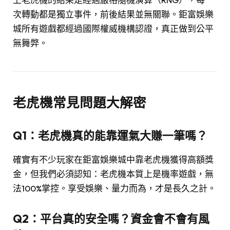
次轉動都是獨立事件，前後結果並無關聯。鉅富娛樂
城所有遊戲都經過國際權威機構認證，真正做到公平
無舞弊。
老虎機常見問題大解密
Q1：老虎機真的能靠運氣大賺一筆嗎？
確實有不少玩家在鉅富娛樂城中靠老虎機獲得高額獎
金，但我們必須認知：老虎機本質上是機率遊戲，無
法100%掌控。享受娛樂、量力而為，才是長久之計。
Q2：平台真的安全嗎？資金會不會有風