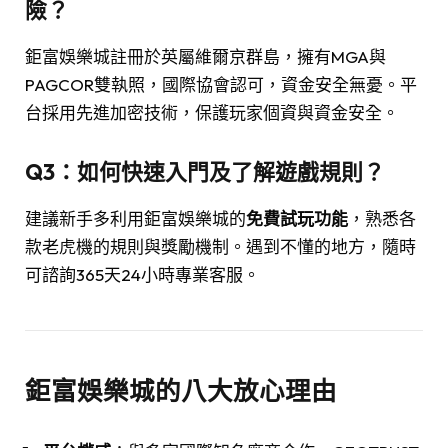
險？
鉅富娛樂城註冊於英屬維爾京群島，擁有MGA與
PAGCOR雙執照，國際協會認可，資金安全無憂。平
台採用先進加密技術，保護玩家個資與資金安全。
Q3：如何快速入門及了解遊戲規則？
建議新手多利用鉅富娛樂城的
免費試玩功能
，熟悉各
款老虎機的規則與獎勵機制。遇到不懂的地方，隨時
可諮詢365天24小時專業客服。
鉅富娛樂城的八大放心理由