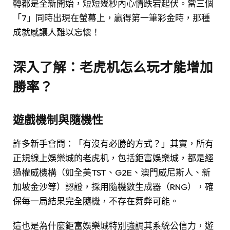
轉都是全新開始，短短幾秒內心情跌宕起伏。當三個
「7」同時出現在螢幕上，贏得第一筆彩金時，那種
成就感讓人難以忘懷！
深入了解：老虎机怎么玩才能增加
勝率？
遊戲機制與隨機性
許多新手會問：「有沒有必勝的方式？」其實，所有
正規線上娛樂城的老虎机，包括鉅富娛樂城，都是經
過權威機構（如全美TST、G2E、澳門威尼斯人、新
加坡金沙等）認證，採用隨機數生成器（RNG），確
保每一局結果完全隨機，不存在舞弊可能。
這也是為什麼鉅富娛樂城特別強調其系統公信力，遊