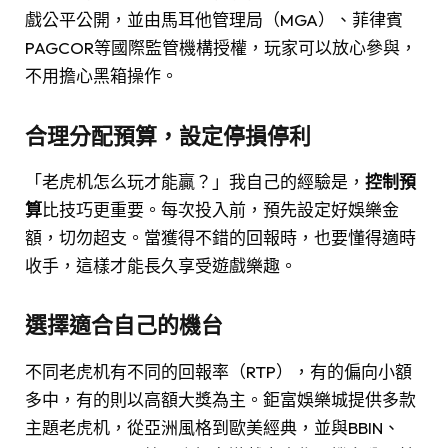
戲公平公開，並由馬耳他管理局（MGA）、菲律賓
PAGCOR等國際監管機構授權，玩家可以放心參與，
不用擔心黑箱操作。
合理分配預算，設定停損停利
「老虎机怎么玩才能贏？」我自己的經驗是，
控制預
算
比技巧更重要。每次投入前，預先設定好娛樂金
額，切勿超支。當獲得不錯的回報時，也要懂得適時
收手，這樣才能長久享受遊戲樂趣。
選擇適合自己的機台
不同老虎机有不同的回報率（RTP），有的偏向小額
多中，有的則以高額大獎為主。鉅富娛樂城提供多款
主題老虎机，從亞洲風格到歐美經典，並與BBIN、