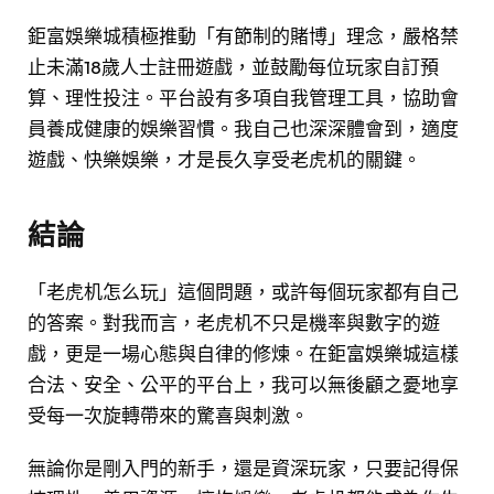
鉅富娛樂城積極推動「有節制的賭博」理念，嚴格禁
止未滿18歲人士註冊遊戲，並鼓勵每位玩家自訂預
算、理性投注。平台設有多項自我管理工具，協助會
員養成健康的娛樂習慣。我自己也深深體會到，適度
遊戲、快樂娛樂，才是長久享受老虎机的關鍵。
結論
「老虎机怎么玩」這個問題，或許每個玩家都有自己
的答案。對我而言，老虎机不只是機率與數字的遊
戲，更是一場心態與自律的修煉。在鉅富娛樂城這樣
合法、安全、公平的平台上，我可以無後顧之憂地享
受每一次旋轉帶來的驚喜與刺激。
無論你是剛入門的新手，還是資深玩家，只要記得保