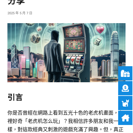
分享
2025 年 5 月 7 日
引言
你是否曾經在網路上看到五光十色的老虎机畫面，心
裡好奇「老虎机怎么玩」？我相信許多朋友和我一
樣，對這款經典又刺激的遊戲充滿了興趣。但，真正