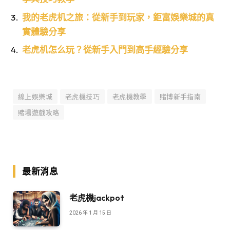
我的老虎机之旅：從新手到玩家，鉅富娛樂城的真
實體驗分享
老虎机怎么玩？從新手入門到高手經驗分享
線上娛樂城
老虎機技巧
老虎機教學
賭博新手指南
賭場遊戲攻略
最新消息
老虎機jackpot
2026 年 1 月 15 日