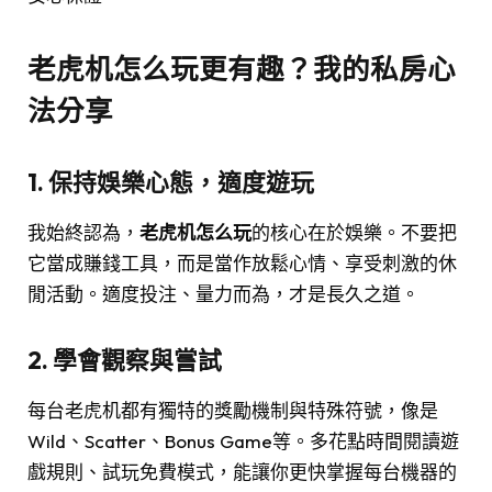
老虎机怎么玩更有趣？我的私房心
法分享
1. 保持娛樂心態，適度遊玩
我始終認為，
老虎机怎么玩
的核心在於娛樂。不要把
它當成賺錢工具，而是當作放鬆心情、享受刺激的休
閒活動。適度投注、量力而為，才是長久之道。
2. 學會觀察與嘗試
每台老虎机都有獨特的獎勵機制與特殊符號，像是
Wild、Scatter、Bonus Game等。多花點時間閱讀遊
戲規則、試玩免費模式，能讓你更快掌握每台機器的