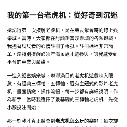
我的第一台老虎机：從好奇到沉迷
還記得第一次接觸老虎机，是在朋友聚會時的線上娛
樂城。當時，大家都在討論鉅富娛樂城的各類遊戲，
我抱著試試看的心情註冊了帳號。註冊過程非常簡
單，還特別提醒必須年滿18歲才能參與，讓我感受到
平台的專業與嚴謹。
一進入鉅富娛樂城，琳瑯滿目的老虎机遊戲映入眼
簾，有經典三轉軸、五轉軸、還有主題式的影片老虎
机。畫面精緻、操作流暢，每一步都有詳細說明。作
為新手，當時我選擇了最基礎的三轉軸老虎机，先從
小額投注開始。
那一刻我才真正體會到
老虎机怎么玩
的樂趣：每次旋