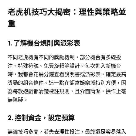
老虎机技巧大揭密：理性與策略並
重
1. 了解機台規則與派彩表
不同老虎機有不同的獎勵機制，部分機台有多線投
注、特殊符號、免費旋轉等設計。每次進入新機台
時，我都會花幾分鐘查看說明書或派彩表，確定最高
獎勵的組合條件。這一點在鉅富娛樂城特別方便，因
為每款遊戲都清楚標註規則，且介面簡潔，操作上毫
無障礙。
2. 控制資金，設定預算
無論技巧多高，若失去理性投注，最終還是容易落入