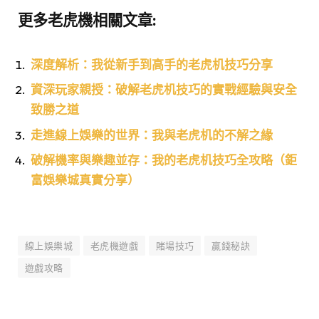
更多老虎機相關文章:
深度解析：我從新手到高手的老虎机技巧分享
資深玩家親授：破解老虎机技巧的實戰經驗與安全
致勝之道
走進線上娛樂的世界：我與老虎机的不解之緣
破解機率與樂趣並存：我的老虎机技巧全攻略（鉅
富娛樂城真實分享）
線上娛樂城
老虎機遊戲
賭場技巧
贏錢秘訣
遊戲攻略