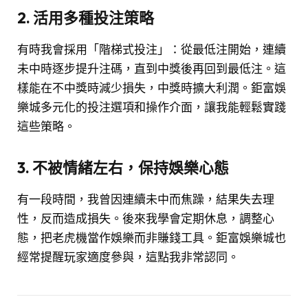
2. 活用多種投注策略
有時我會採用「階梯式投注」：從最低注開始，連續
未中時逐步提升注碼，直到中獎後再回到最低注。這
樣能在不中獎時減少損失，中獎時擴大利潤。鉅富娛
樂城多元化的投注選項和操作介面，讓我能輕鬆實踐
這些策略。
3. 不被情緒左右，保持娛樂心態
有一段時間，我曾因連續未中而焦躁，結果失去理
性，反而造成損失。後來我學會定期休息，調整心
態，把老虎機當作娛樂而非賺錢工具。鉅富娛樂城也
經常提醒玩家適度參與，這點我非常認同。