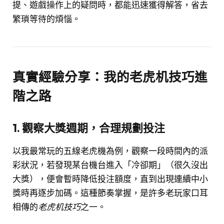
提、遊戲操作上的疑問時，都能迅速獲得解答，省去
繁瑣等待的煩惱。
真實經驗分享：我的老虎机技巧進
階之路
1. 觀察大獎週期，合理規劃投注
以我最常玩的五線老虎機為例，觀察一段時間內的派
彩狀況，若發現某台機台進入「冷卻期」（很久沒出
大獎），便會暫時降低投注額度，直到出現連續中小
獎時再逐步加碼。這種節奏掌握，是許多老玩家口耳
相傳的
老虎机技巧
之一。