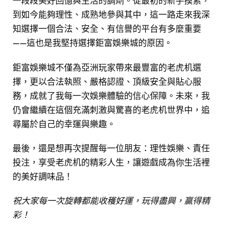
一段段美好回憶與生活的調劑。從最初的新手摸索，
到如今能夠理性、成熟地參與其中，這一路走來我深
知選擇一個合法、安全、有信譽的平台有多麼重要
——這也是我堅持選擇鉅富娛樂城的原因。
鉅富娛樂城不僅為亞洲玩家帶來最豐富的老虎机選
擇，更以合法執照、嚴格認證、頂級安全與貼心服
務，成就了我每一次娛樂體驗的信心保障。未來，我
仍會繼續在這個充滿刺激與驚喜的老虎机世界中，追
尋屬於自己的幸運與樂趣。
最後，還是想再次提醒每一位朋友：理性娛樂、責任
投注，享受老虎机的精彩人生，讓遊戲成為你生活裡
的美好調味品！
祝大家每一次旋轉都能收穫好運，玩得盡興，贏得精
彩！