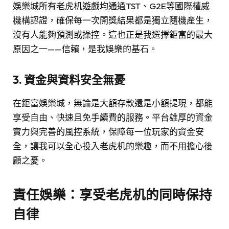
娛樂城所有老虎机遊戲均通過TST、G2E等國際權威
機構認證，確保每一次開獎結果都是獨立隨機產生，
沒有人能夠預測或操控。這也正是我選擇鉅富的最大
原因之一——信賴，是我娛樂的基石。
3. 資金與資料安全無憂
在鉅富娛樂城，無論是大額存款還是小額提現，都能
享受自由、快速且免手續費的服務。平台雄厚的資金
實力與完善的風控系統，保障每一位玩家的資金安
全，讓我可以全心投入老虎机的樂趣，而不用擔心後
顧之憂。
責任娛樂：享受老虎机的同時保持
自律