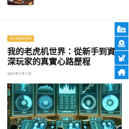
老虎機遊戲推薦
我的老虎机世界：從新手到資
深玩家的真實心路歷程
2025 年 5 月 7 日