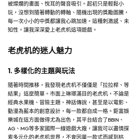
被燦爛的畫面、悅耳的聲音吸引。起初只是輕鬆小
玩，沒想到隨著轉動的轉軸、隨機出現的獎勵圖騰，
每一次小小的中獎都讓我心跳加速。這種刺激感、未
知性，讓我深深愛上老虎机這項遊戲。
老虎机的迷人魅力
1. 多樣化的主題與玩法
隨著時間推移，我發現老虎机不僅僅是「拉拉桿、等
結果」這麼簡單。市面上琳瑯滿目的老虎机，不論是
經典水果機、冒險主題、神話傳說，甚至是以電影、
動漫為藍本的創意設計，每一款都自成一格。鉅富娛
樂城在這方面做得尤為出色，其平台結合了BBIN、
AG、MG等多家國際一線遊戲大廠，讓我可以盡情探
索多元化的老虎机世界，不會因單一款式而感到枯