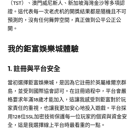
（TST）、澳門威尼斯人、新加坡海灣金沙等多項認
證。這代表每一次老虎机的開獎結果都是隨機且不可
預測的，沒有任何舞弊空間，真正做到公平公正公
開。
我的鉅富娛樂城體驗
1. 註冊與平台安全
當初選擇鉅富娛樂城，是因為它註冊於英屬維爾京群
島，並受到國際協會認可。在註冊過程中，平台會嚴
格要求年滿18歲才能加入，這讓我感受到鉅富對於玩
家責任的重視，也讓我更加安心地投入遊戲。平台採
用128位SSL加密技術保護每一位玩家的個資與資金安
全，這是我選擇線上平台時最看重的一點。