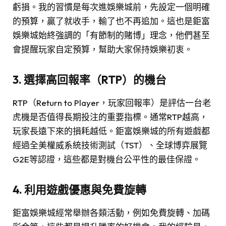
虧損。我的習慣是每次進娛樂城前，先設定一個明確
的預算，贏了就收手，輸了也不再追加。這也是鉅富
娛樂城始終強調的「有節制的賭博」理念，他們甚至
會提醒玩家自定預算，幫助大家保持娛樂初衷。
3. 選擇高回報率（RTP）的機台
RTP（Return to Player，玩家回報率）是評估一台老
虎機是否值得長期投注的重要指標。通常RTP越高，
玩家長遠下來的損耗越低。鉅富娛樂城的所有遊戲都
經過全美權威系統技術測試（TST）、全球博弈展覽
G2E等認證，這些都是對機台公平性的最佳保證。
4. 利用遊戲優惠與免費旋轉
鉅富娛樂城經常舉辦各類活動，例如免費旋轉、加碼