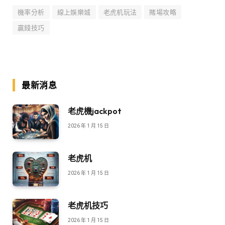
機率分析
線上娛樂城
老虎机玩法
賭場攻略
贏錢技巧
最新消息
老虎機jackpot
2026 年 1 月 15 日
老虎机
2026 年 1 月 15 日
老虎机技巧
2026 年 1 月 15 日