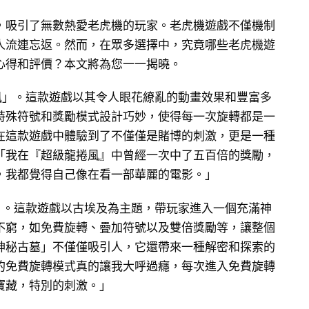
，吸引了無數熱愛老虎機的玩家。老虎機遊戲不僅機制
人流連忘返。然而，在眾多選擇中，究竟哪些老虎機遊
心得和評價？本文將為您一一揭曉。
」。這款遊戲以其令人眼花繚亂的動畫效果和豐富多
特殊符號和獎勵模式設計巧妙，使得每一次旋轉都是一
在這款遊戲中體驗到了不僅僅是賭博的刺激，更是一種
「我在『超級龍捲風』中曾經一次中了五百倍的獎勵，
，我都覺得自己像在看一部華麗的電影。」
。這款遊戲以古埃及為主題，帶玩家進入一個充滿神
不窮，如免費旋轉、疊加符號以及雙倍獎勵等，讓整個
神秘古墓」不僅僅吸引人，它還帶來一種解密和探索的
的免費旋轉模式真的讓我大呼過癮，每次進入免費旋轉
寶藏，特別的刺激。」