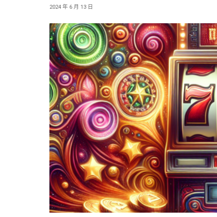
2024 年 6 月 13 日