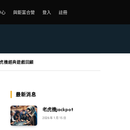
中心
與鉅富合營
登入
註冊
虎機經典遊戲回顧
最新消息
老虎機jackpot
2026 年 1 月 15 日