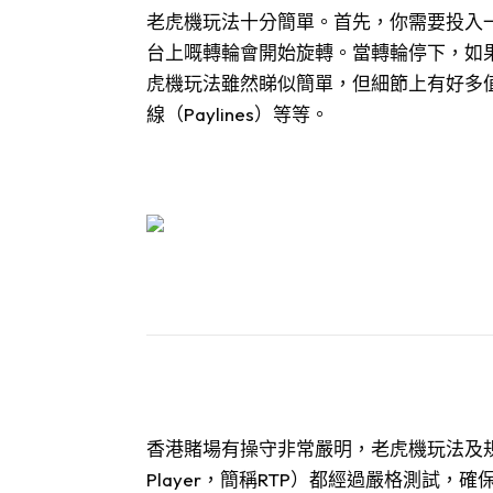
老虎機玩法十分簡單。首先，你需要投入
台上嘅轉輪會開始旋轉。當轉輪停下，如
虎機玩法雖然睇似簡單，但細節上有好多
線（Paylines）等等。
香港賭場有操守非常嚴明，老虎機玩法及規則
Player，簡稱RTP）都經過嚴格測試