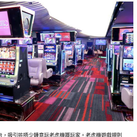
台，吸引咗唔少鍾意玩老虎機嘅玩家。老虎機遊戲規則