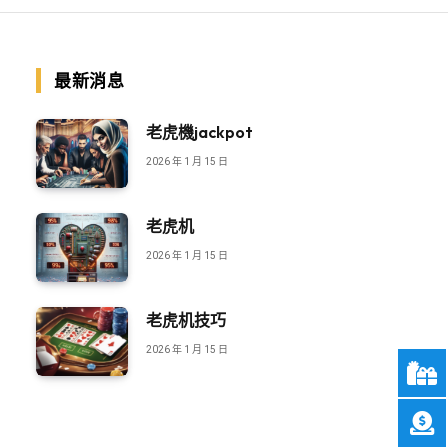
最新消息
老虎機jackpot
2026 年 1 月 15 日
老虎机
2026 年 1 月 15 日
老虎机技巧
2026 年 1 月 15 日