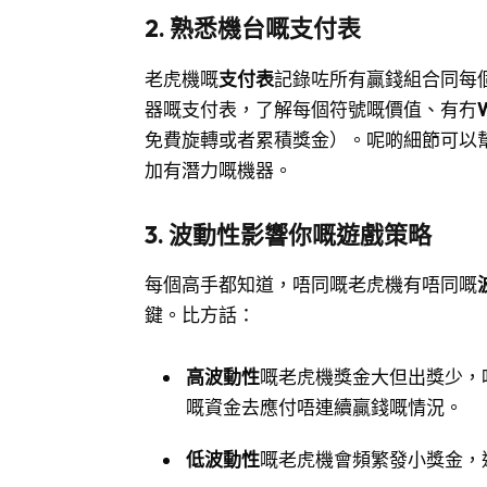
2. 熟悉機台嘅支付表
老虎機嘅
支付表
記錄咗所有贏錢組合同每
器嘅支付表，了解每個符號嘅價值、有冇
免費旋轉或者累積獎金）。呢啲細節可以
加有潛力嘅機器。
3. 波動性影響你嘅遊戲策略
每個高手都知道，唔同嘅老虎機有唔同嘅
鍵。比方話：
高波動性
嘅老虎機獎金大但出獎少，
嘅資金去應付唔連續贏錢嘅情況。
低波動性
嘅老虎機會頻繁發小獎金，