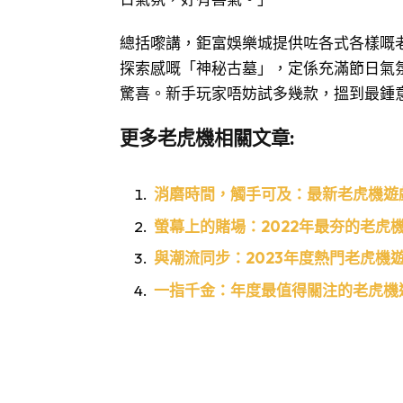
總括嚟講，鉅富娛樂城提供咗各式各樣嘅
探索感嘅「神秘古墓」，定係充滿節日氣
驚喜。新手玩家唔妨試多幾款，搵到最鍾
更多老虎機相關文章:
消磨時間，觸手可及：最新老虎機遊
螢幕上的賭場：2022年最夯的老虎
與潮流同步：2023年度熱門老虎機
一指千金：年度最值得關注的老虎機