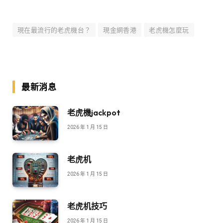
現在最流行的老虎機台？
現金網香港
老虎機怎麼玩
最新消息
老虎機jackpot
2026 年 1 月 15 日
老虎机
2026 年 1 月 15 日
老虎机技巧
2026 年 1 月 15 日