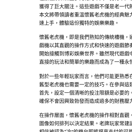
獲得了巨大關注。這些遊戲不僅是老一代
本文將帶領讀者重溫懷舊老虎機的經典魅
速上手，體驗這份獨特的娛樂樂趣。
懷舊老虎機，即是我們熟知的傳統槽機，
戲機以其直觀的操作方式和快速的遊戲節
開始接觸到博彩娛樂世界。雖然現代遊戲
直接的玩法和簡單的樂趣而成為了一種永
對於一些年輕玩家而言，他們可能更熟悉
舊型老虎機也需要一定的技巧。在參與這
首先，設定一個清晰的投注限額是必要的
確保不會因興致勃發而造成過多的財務壓
在操作層面，懷舊老虎機的操作相對直觀
圖像如何排列以決定結果。老牌玩家常建
相信被認為“冷”的機台即將提高支付的可