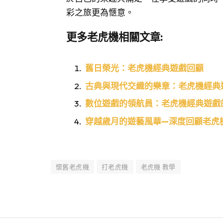
彩之旅更為愜意。
更多老虎機相關文章:
舊日榮光：老虎機經典遊戲回顧
古典與現代交織的樂章：老虎機經典
數位遊戲的領航員：老虎機經典遊戲
穿越歲月的遊藝風華—深度回顧老虎
懷舊老虎機
打老虎機
老虎機 教學