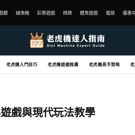
戲廳
捕漁機
彩票遊戲
棋牌
體育遊戲
電競
優惠
老虎機入門技巧
老虎機遊戲推薦
老虎機高手策略
老
典遊戲與現代玩法教學