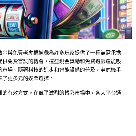
驗金與免費老虎機遊戲為許多玩家提供了一種無需承擔
提供免費嘗試的機會，這些現金獎勵和免費遊戲還能吸
的市場。隨著科技的進步和智能設備的普及，老虎機手
來了更多元的娛樂選擇。
冊的有效方式。在競爭激烈的博彩市場中，各大平台通
常是以新用戶註冊獎勵的形式發放，讓玩家可以免費试
，体体验金要求玩家在特定游戏中投注，并达到一定的
博彩的樂趣，也能保證平台的運營收益。
費老虎機遊戲提供了一個極為理想的練習平台。在這些