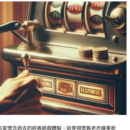
玩家懷念過去的經典遊戲體驗，這使得懷舊老虎機重新