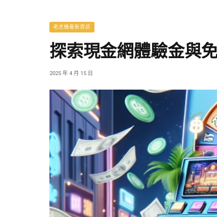
老虎機最新資訊
探索現金網體驗金與
2025 年 4 月 15 日