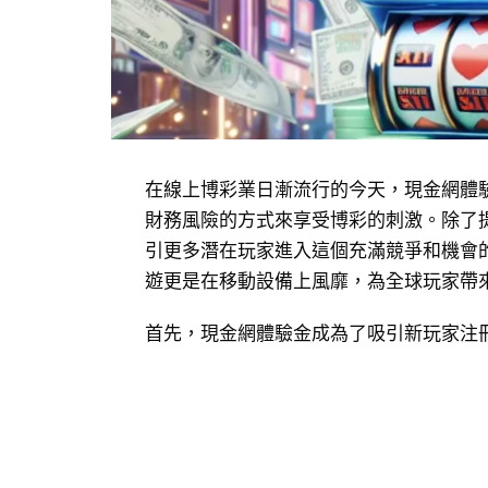
在線上博彩業日漸流行的今天，現金網體
財務風險的方式來享受博彩的刺激。除了
引更多潛在玩家進入這個充滿競爭和機會
遊更是在移動設備上風靡，為全球玩家帶
首先，現金網體驗金成為了吸引新玩家注
過提供體驗金來吸引玩家。這種體驗金通
玩网站上的游戏。相较于直接的现金奖励
要求后才可以提现。这不仅让玩家体验到
對於那些喜愛老虎機遊戲的玩家來說，免