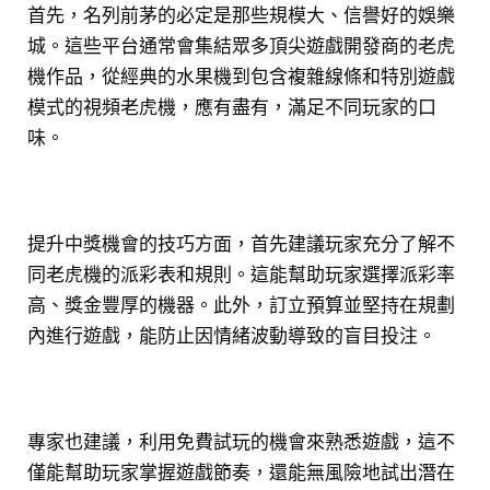
首先，名列前茅的必定是那些規模大、信譽好的娛樂
城。這些平台通常會集結眾多頂尖遊戲開發商的老虎
機作品，從經典的水果機到包含複雜線條和特別遊戲
模式的視頻老虎機，應有盡有，滿足不同玩家的口
味。
提升中獎機會的技巧方面，首先建議玩家充分了解不
同老虎機的派彩表和規則。這能幫助玩家選擇派彩率
高、獎金豐厚的機器。此外，訂立預算並堅持在規劃
內進行遊戲，能防止因情緒波動導致的盲目投注。
專家也建議，利用免費試玩的機會來熟悉遊戲，這不
僅能幫助玩家掌握遊戲節奏，還能無風險地試出潛在