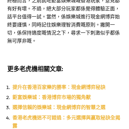
終極而言，之前試咗鉅富娛樂城嘅香港玩家，意見都
有好有壞。不過，絕大部分玩家都係覺得體驗正面，
話平台值得一試。當然，係娛樂城進行現金網博弈始
終要謹慎，同時記住娛樂理智消費嘅原則。撇開一
切，係保持適度嘅情況之下，尋求一下刺激似乎都係
無可厚非嘅。
更多老虎機相關文章:
提升在香港百家樂的勝率：現金網博弈秘訣
鉅富娛樂城：香港博弈市場的獨角獸
選擇信賴的娛樂城：現金網博弈的智慧之選
香港老虎機迷不可錯過：多元選擇與贏取秘訣全揭
露