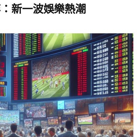
弈：新一波娛樂熱潮