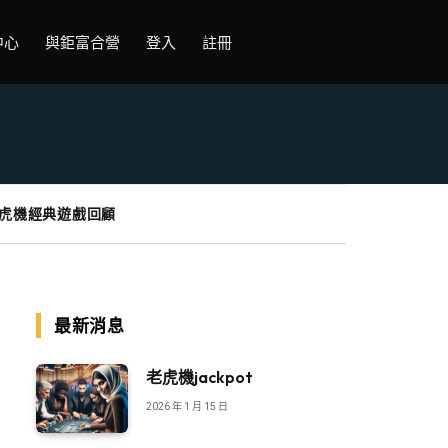
中心
與鉅富合營
登入
註冊
虎機經典遊戲回顧
最新消息
老虎機jackpot
2026 年 1 月 15 日