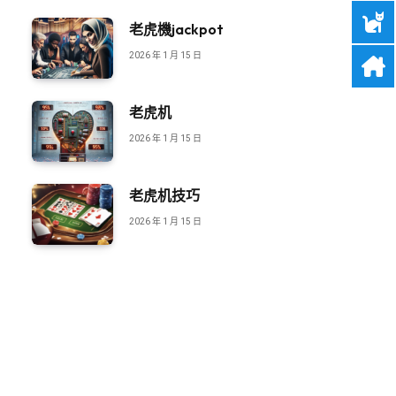
老虎機jackpot
2026 年 1 月 15 日
老虎机
2026 年 1 月 15 日
老虎机技巧
2026 年 1 月 15 日