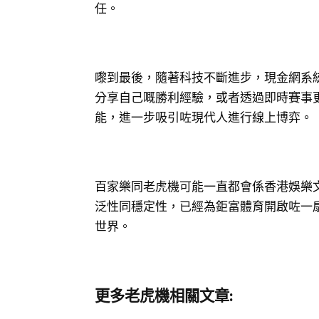
任。
嚟到最後，隨著科技不斷進步，現金網系
分享自己嘅勝利經驗，或者透過即時賽事
能，進一步吸引咗現代人進行線上博弈。
百家樂同老虎機可能一直都會係香港娛樂
泛性同穩定性，已經為鉅富體育開啟咗一
世界。
更多老虎機相關文章: