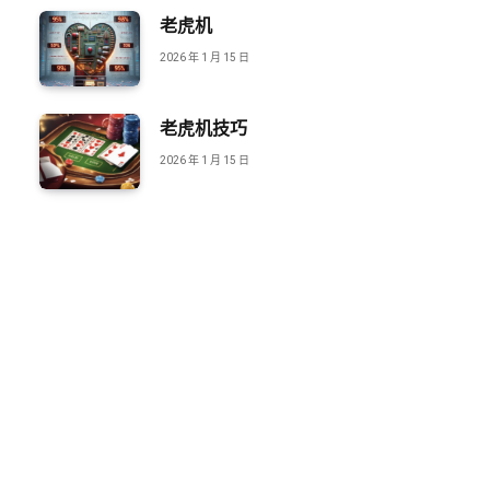
老虎机
2026 年 1 月 15 日
老虎机技巧
2026 年 1 月 15 日