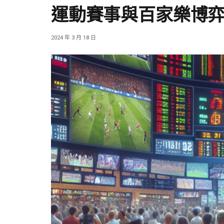
運動賽事與百家樂博
2024 年 3 月 18 日