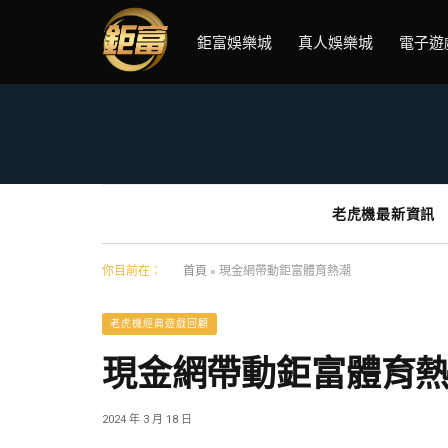
鉅富娛樂城
真人娛樂城
電子遊
老虎機最新資訊
你目前在：
首頁
»
現金網帶動鉅富體育熱潮
老虎機經典遊戲回顧
現金網帶動鉅富體育
2024 年 3 月 18 日