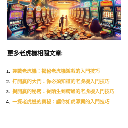
更多老虎機相關文章:
迎戰老虎機：揭秘老虎機遊戲的入門技巧
打開贏的大門：你必須知道的老虎機入門技巧
揭開贏的秘密：從陌生到精通的老虎機入門技巧
一探老虎機的奧秘：讓你如虎添翼的入門技巧