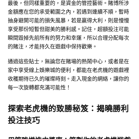
最後，但同樣重要的，是資金的管控藝術。賭博所涉
金額應在您的承受範圍之內，若遇到連續不順，暫時
抽身避開可能的損失風暴，若是贏得大利，則是慢慢
享受那份短暫但甜美的勝利感。記住，超額投注可能
瞬間毀掉先前所有的努力和幸運，所以合理分配每次
的賭注，才能持久在遊戲中保持歡樂。
通過這些貼士，無論您在賭場的熱鬧中心，或者是在
家中享受線上娛樂城的便利，都能在老虎機的遊戲裡
收穫期待已久的璀璨時刻。走入現金的網絡，讓你的
每一次旋轉都充滿可能性！
探索老虎機的致勝秘笈：揭曉勝利
投注技巧