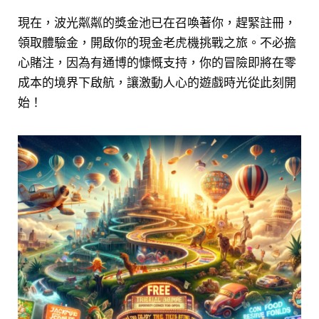
現在，波光粼粼的獎金池已在召喚著你，趕緊註冊，
領取體驗金，開啟你的現金老虎機挑戰之旅。不必擔
心賭注，因為有通博的慷慨支持，你的冒險即將在零
成本的境界下啟航，讓激動人心的遊戲時光從此刻開
始！