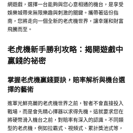
網遊戲，選擇一台能夠與您心意相通的機台，是享受
娛樂城帶來無限樂趣與刺激的關鍵。攜帶著這份指
南，您將走向一個全新的老虎機世界，讓幸運和財富
飛騰而至。
老虎機新手勝利攻略：揭開遊戲中
贏錢的祕密
掌握老虎機贏錢要訣，賠率解析與機台選
擇的藝術
進軍光鮮亮麗的老虎機世界之前，智者不會直接投入
戰場，而是會先精心擇器以求得先機。這就要求您在
將硬幣滑入機台之前，對賠率有深入的認識。不同類
型的老虎機，例如拉霸式、視頻式、累計獎池式等，