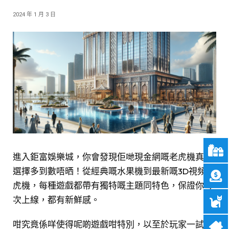
2024 年 1 月 3 日
進入鉅富娛樂城，你會發現佢哋現金網嘅老虎機真係
選擇多到數唔晒！從經典嘅水果機到最新嘅3D視頻老
虎機，每種遊戲都帶有獨特嘅主題同特色，保證你每
次上線，都有新鮮感。
咁究竟係咩使得呢啲遊戲咁特別，以至於玩家一試再