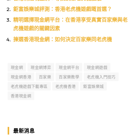
鉅富娛樂城評測：香港老虎機遊戲嘅首選？
精明選擇現金網平台：在香港享受真實百家樂與老
虎機遊戲的關鍵因素
揀選香港現金網：如何決定百家樂同老虎機
現金網
現金網博弈
現金網平台
現金網遊戲
現金網香港
百家樂
百家樂教學
老虎機入門技巧
老虎機遊戲下載專區
老虎機香港
鉅富娛樂城
香港現金網
最新消息