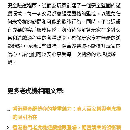
安全驗證程序，從而為玩家創建了一個安全堅固的遊
戲環境。每一次交易都會經過嚴格的監控，以避免任
何未授權的訪問和可能的欺詐行為。同時，平台還設
有專業的客戶服務團隊，隨時待命解答玩家在金融交
易和遊戲過程中的各種疑問，確保玩家享有無憂的遊
戲體驗。透過這些舉措，鉅富娛樂城不斷提升玩家的
信心，讓他們可以安心享受每一次刺激的老虎機遊
戲。
更多老虎機相關文章:
香港現金網博弈的雙重魅力：真人百家樂與老虎機
的吸引所在
香港熱門老虎機遊戲搶眼登場，鉅富娛樂城領銜精