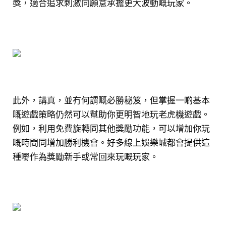
獎，適合追求刺激同願意承擔更大波動嘅玩家。
此外，講真，並冇何謂嘅必勝秘笈，但掌握一啲基本
嘅遊戲策略仍然可以幫助你更明智地玩老虎機遊戲。
例如，利用免費旋轉同其他獎勵功能，可以增加你玩
嘅時間同增加勝利機會。好多線上娛樂城都會提供這
種嘢作為獎勵新手或常回來玩嘅玩家。