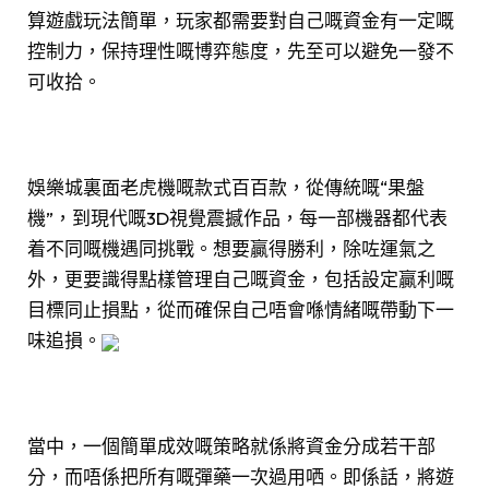
算遊戲玩法簡單，玩家都需要對自己嘅資金有一定嘅
控制力，保持理性嘅博弈態度，先至可以避免一發不
可收拾。
娛樂城裏面老虎機嘅款式百百款，從傳統嘅“果盤
機”，到現代嘅3D視覺震撼作品，每一部機器都代表
着不同嘅機遇同挑戰。想要贏得勝利，除咗運氣之
外，更要識得點樣管理自己嘅資金，包括設定贏利嘅
目標同止損點，從而確保自己唔會喺情緒嘅帶動下一
味追損。
當中，一個簡單成效嘅策略就係將資金分成若干部
分，而唔係把所有嘅彈藥一次過用哂。即係話，將遊