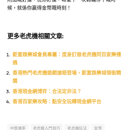
候，就係你贏得金幣嘅時刻！
更多老虎機相關文章:
鉅富娛樂城會員專屬：度身訂做老虎機同百家樂禮
遇
香港熱門老虎機遊戲搶眼登場，鉅富娛樂城領銜精
選
香港現金網博弈：合法定非法？
香港百家樂攻略：點安全玩轉現金網平台
中獎機率
老虎機入門技巧
老虎機玩法
金幣