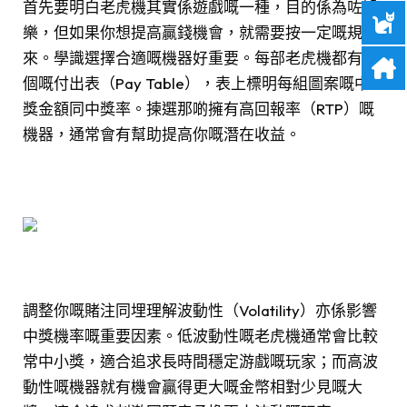
首先要明白老虎機其實係遊戲嘅一種，目的係為咗娛
樂，但如果你想提高贏錢機會，就需要按一定嘅規則
來。學識選擇合適嘅機器好重要。每部老虎機都有一
個嘅付出表（Pay Table），表上標明每組圖案嘅中
獎金額同中獎率。揀選那啲擁有高回報率（RTP）嘅
機器，通常會有幫助提高你嘅潛在收益。
調整你嘅賭注同埋理解波動性（Volatility）亦係影響
中獎機率嘅重要因素。低波動性嘅老虎機通常會比較
常中小獎，適合追求長時間穩定游戲嘅玩家；而高波
動性嘅機器就有機會贏得更大嘅金幣相對少見嘅大