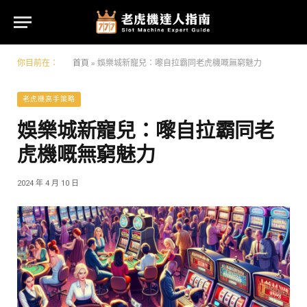
你目前在：
首頁
»
娛樂城新寵兒：嚟自拉霸同老虎機嘅無窮魅力
老虎機高手策略
娛樂城新寵兒：嚟自拉霸同老
虎機嘅無窮魅力
2024 年 4 月 10 日