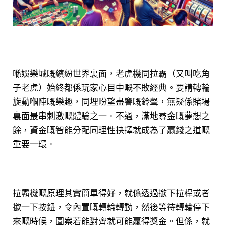
喺娛樂城嘅繽紛世界裏面，老虎機同拉霸（又叫吃角
子老虎）始終都係玩家心目中嘅不敗經典。要講轉輪
旋動嗰陣嘅樂趣，同埋盼望盡響嘅鈴聲，無疑係賭場
裏面最串刺激嘅體驗之一。不過，滿地尋金嘅夢想之
餘，資金嘅智能分配同理性抉擇就成為了贏錢之道嘅
重要一環。
拉霸機嘅原理其實簡單得好，就係透過撳下拉桿或者
撳一下按鈕，令內置嘅轉輪轉動，然後等待轉輪停下
來嘅時候，圖案若能對齊就可能贏得獎金。但係，就