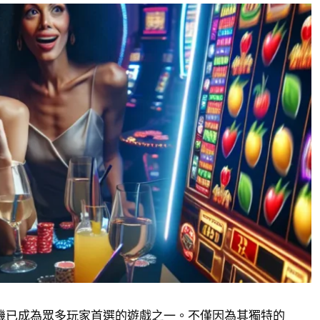
機已成為眾多玩家首選的遊戲之一。不僅因為其獨特的