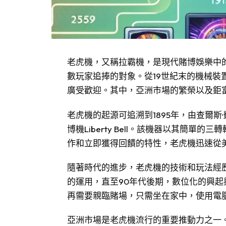
老虎機，又稱拉霸機，是現代賭博娛樂中
數玩家追捧的對象。從19世紀末的機械裝
廣受歡迎。其中，亞洲市場的繁榮以及鉅
老虎機的起源可追溯到1895年，由查爾斯·費
博機Liberty Bell。該機器以其簡
作和立即獲得回饋的特性，老虎機迅速從
隨著時代的進步，老虎機的技術和玩法經
的運用，直至90年代後期，數位化的興
再需要親臨賭場，只需坐在家中，使用電
亞洲市場是老虎機流行的重要推動力之一