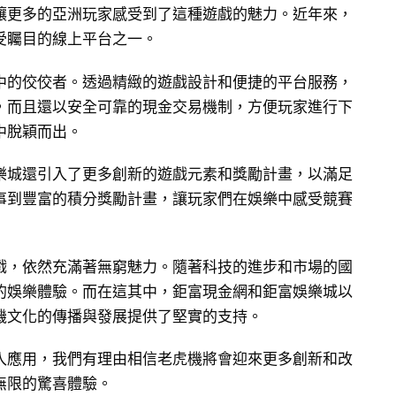
讓更多的亞洲玩家感受到了這種遊戲的魅力。近年來，
受矚目的線上平台之一。
中的佼佼者。透過精緻的遊戲設計和便捷的平台服務，
，而且還以安全可靠的現金交易機制，方便玩家進行下
中脫穎而出。
樂城還引入了更多創新的遊戲元素和獎勵計畫，以滿足
事到豐富的積分獎勵計畫，讓玩家們在娛樂中感受競賽
戲，依然充滿著無窮魅力。隨著科技的進步和市場的國
的娛樂體驗。而在這其中，鉅富現金網和鉅富娛樂城以
機文化的傳播與發展提供了堅實的支持。
入應用，我們有理由相信老虎機將會迎來更多創新和改
無限的驚喜體驗。