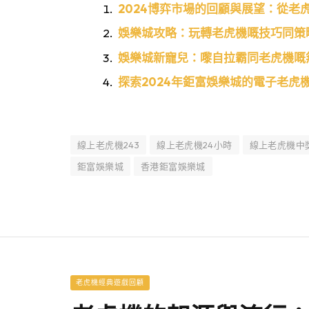
2024博弈市場的回顧與展望：從老
娛樂城攻略：玩轉老虎機嘅技巧同策
娛樂城新寵兒：嚟自拉霸同老虎機嘅
探索2024年鉅富娛樂城的電子老虎
線上老虎機243
線上老虎機24小時
線上老虎機中
鉅富娛樂城
香港鉅富娛樂城
老虎機經典遊戲回顧