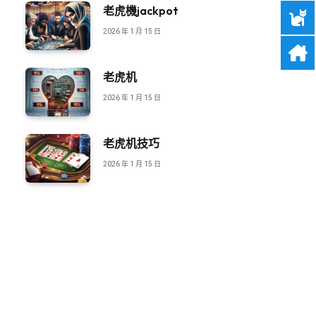
老虎機jackpot
2026 年 1 月 15 日
老虎机
2026 年 1 月 15 日
老虎机技巧
2026 年 1 月 15 日