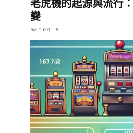
老虎機的起源與流行
變
2024 年 12 月 11 日