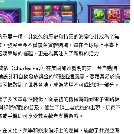
的重要一環。其悠久的歷史和持續的演變使其成為了無
置，發展至今不僅覆蓋實體賭場，還在全球線上平臺上
富娛樂城的崛起，更是為其注入了新鮮的活力。
依（Charles Fey）在美國加州發明的第一台自動賭
單的三轉輪設計和自動發放獎金的特點迅速風靡。憑藉其易於操
美國擴散到了世界各地，成為賭場不可或缺的一部分。
歷了多次革命性變化。從最初的機械轉輪到電子電路板
起與網際網路的普及，催生了線上老虎機的出現。玩家不
腦或手機即可享受數百款老虎機遊戲。
。在文化、美學和娛樂偏好上的差異，驅動了針對亞洲