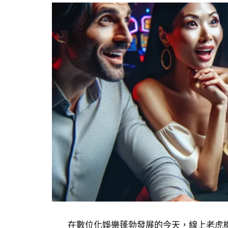
在數位化娛樂蓬勃發展的今天，線上老虎