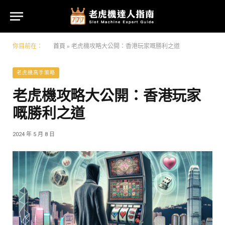
你目前在：
首頁
»
老虎機攻略大公開：香港玩家嘅勝利之道
老虎機高手策略
老虎機攻略大公開：香港玩家
嘅勝利之道
2024 年 5 月 8 日