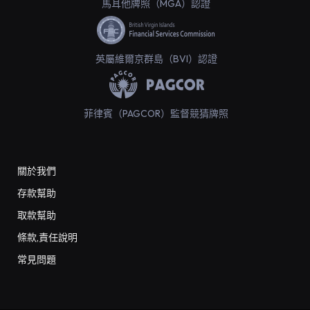
馬耳他牌照（MGA）認證
英屬維爾京群島（BVI）認證
菲律賓（PAGCOR）監督競猜牌照
關於我們
存款幫助
取款幫助
條款,責任說明
常見問題