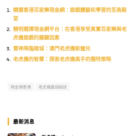
精選香港百家樂現金網：遊戲體驗和學習的至高殿
堂
精明選擇現金網平台：在香港享受真實百家樂與老
虎機遊戲的關鍵因素
雷神降臨賭城：澳門老虎機新寵兒
老虎機的智慧：探索老虎機高手的獨特策略
現金網香港
老虎機贏錢秘訣
最新消息