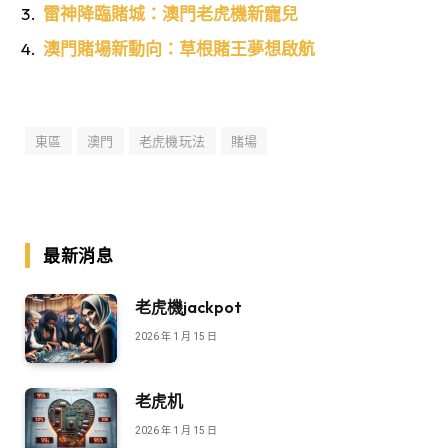
雷神降臨賭城：澳門老虎機新寵兒
澳門賭場新動向：草根賭王夢想啟航
東區
澳門
老虎機玩法
賭場
最新消息
老虎機jackpot
2026 年 1 月 15 日
老虎机
2026 年 1 月 15 日