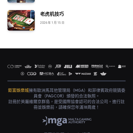
老虎机技巧
2026 年 1 月 15 日
鉅富娛樂城
擁有歐洲馬耳他管理局（MGA）和菲律賓政府競猜委
員會（PAGCOR）頒發的合法執照。
註冊於英屬維爾京群島，是受國際協會認可的合法公司。進行註
冊並娛樂前，請確保您年滿18周歲！