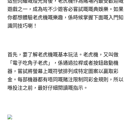
這些閃耀嘅燈光背後，老虎機作為賭場內最受歡迎嘅
遊戲之一，成為咗不少遊客必嘗試嘅嘅典娛樂。如果
你都想體驗老虎機嘅樂趣，係時候掌握下面嘅入門知
識同技巧喇！
首先，要了解老虎機嘅基本玩法。老虎機，又叫做
「電子吃角子老虎」，係通過拉桿或者按鈕啟動機
器，嘗試將螢幕上嘅符號排列成特定圖案以贏取彩
金。每部機器都有唔同嘅賭注限制同彩金規則，所以
喺投注之前，最好仔細閱讀嘅指示。