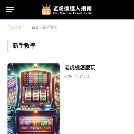
你目前在：
首頁
»
新手教學
新手教學
老虎機怎麼玩
2026 年 1 月 15 日