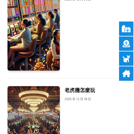
老虎機怎麼玩
2025 年 12 月 18 日