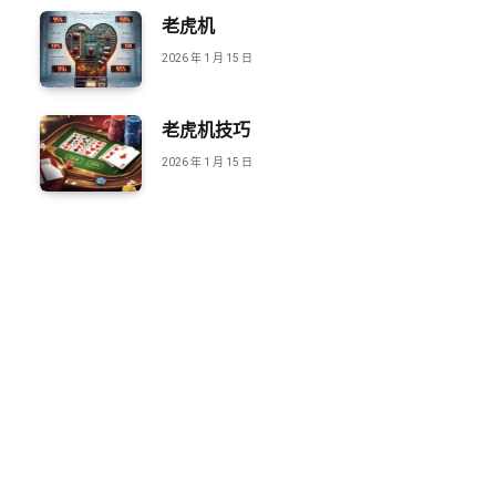
老虎机
2026 年 1 月 15 日
老虎机技巧
2026 年 1 月 15 日