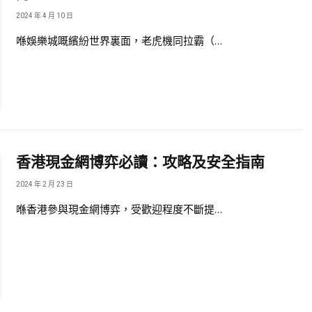
2024 年 4 月 10 日
喺娛樂城嘅繽紛世界裏面，老虎機同拉霸（…
香港現金網博弈必讀：攻略及安全指南
2024 年 2 月 23 日
喺香港參與現金網博弈，受歡迎程度不斷提…