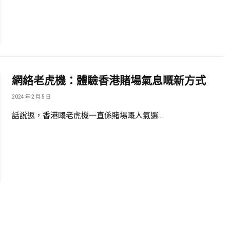
網絡老虎機：體驗香港賭場氣息嘅新方式
2024 年 2 月 5 日
話說返，香港嘅老虎機一直係賭場嘅人氣選…