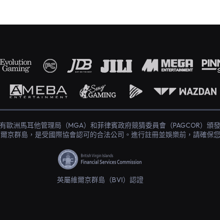
有歐洲馬耳他管理局（MGA）和菲律賓政府競猜委員會（PAGCOR）頒
爾京群島，是受國際協會認可的合法公司。進行註冊並娛樂前，請確保您
英屬維爾京群島（BVI）認證