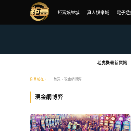
鉅富娛樂城
真人娛樂城
電子遊
老虎機最新資訊
你目前在：
首頁
»
現金網博弈
現金網博弈