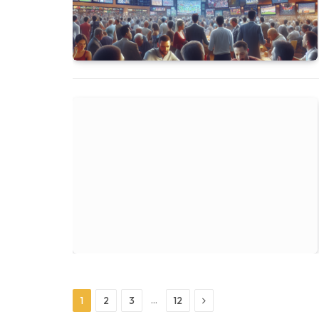
Next
...
1
2
3
12