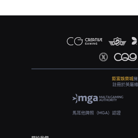
鉅富娛樂城
擁
註冊於英屬維
馬耳他牌照（MGA）認證