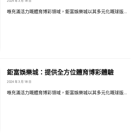
2024 年 3 月 18 日
喺充滿活力嘅體育博彩領域，鉅富娛樂城以其多元化嘅球版…
鉅富娛樂城：提供全方位體育博彩體驗
2024 年 3 月 18 日
喺充滿活力嘅體育博彩領域，鉅富娛樂城以其多元化嘅球版…