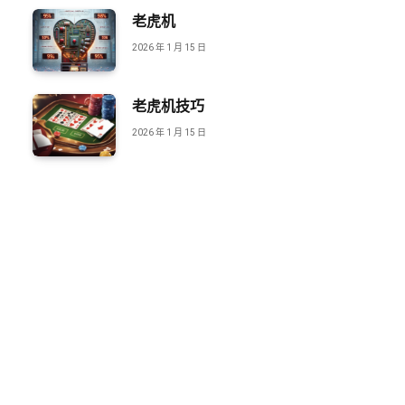
老虎机
2026 年 1 月 15 日
老虎机技巧
2026 年 1 月 15 日