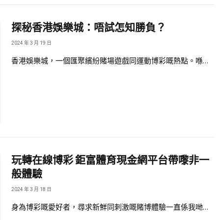
探秘香港娛樂城：唔試怎知勝負？
2024 年 3 月 19 日
香港娛樂城，一個匯聚繽紛賭場遊戲同運動博彩嘅熱點。喺…
玩轉在線博彩 鉅富體育現金網平台帶嚟非一
般體驗
2024 年 3 月 18 日
身為博彩嘅愛好者，尋求新鮮同刺激嘅賭博體驗一直係我哋…