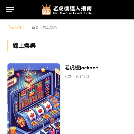
你目前在：
首頁
»
線上娛樂
線上娛樂
老虎機jackpot
2025 年 9 月 12 日