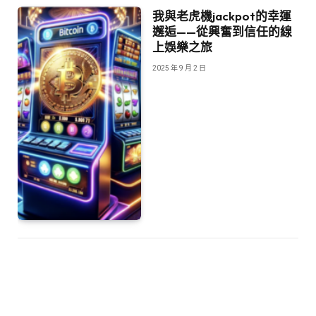
我與老虎機jackpot的幸運
邂逅——從興奮到信任的線
上娛樂之旅
2025 年 9 月 2 日
我的老虎机技巧心法：從新
手到老玩家的全攻略
2025 年 8 月 20 日