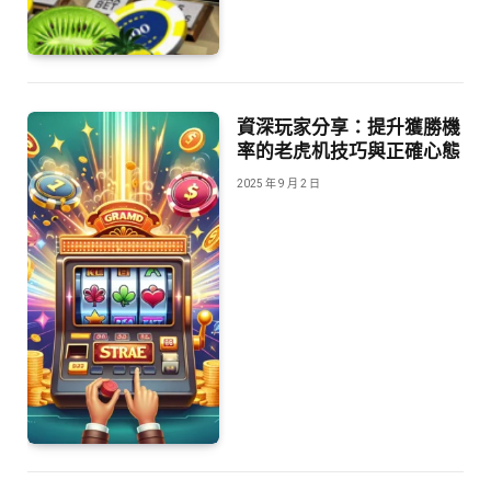
資深玩家分享：提升獲勝機
率的老虎机技巧與正確心態
2025 年 9 月 2 日