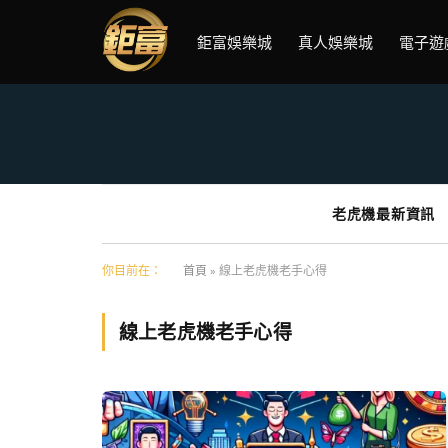
鉅富娛樂城
真人娛樂城
電子遊
老虎機最新資訊
你目前在：
首頁
»
線上老虎機老手心得
線上老虎機老手心得