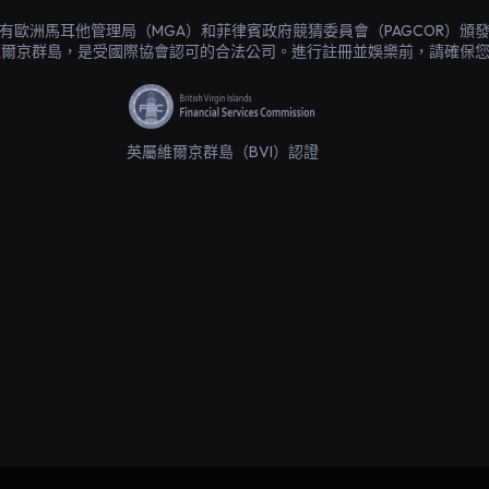
有歐洲馬耳他管理局（MGA）和菲律賓政府競猜委員會（PAGCOR）頒
爾京群島，是受國際協會認可的合法公司。進行註冊並娛樂前，請確保您
英屬維爾京群島（BVI）認證