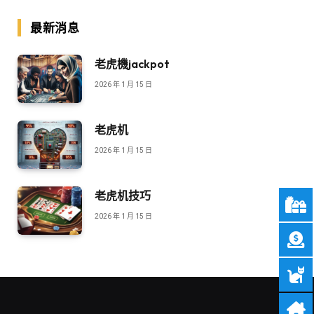
最新消息
老虎機jackpot
2026 年 1 月 15 日
老虎机
2026 年 1 月 15 日
老虎机技巧
2026 年 1 月 15 日