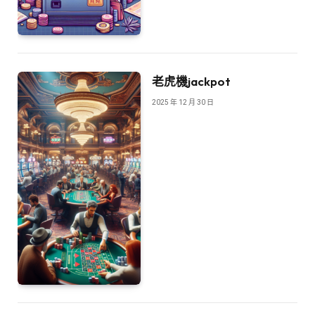
老虎機jackpot
2025 年 12 月 30 日