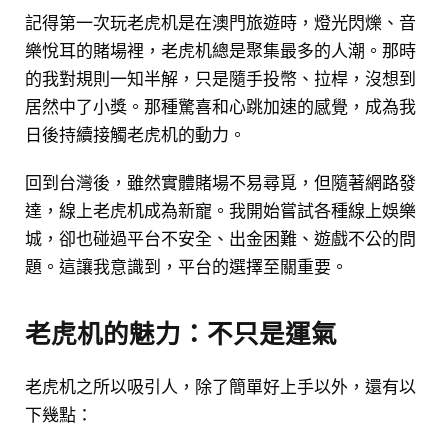
記得第一次玩老虎机是在澳門旅遊時，燈光閃爍、音
樂悅耳的賭場裡，老虎机總是聚集最多的人潮。那時
的我對規則一知半解，只是隨手投幣、拉桿，沒想到
居然中了小獎。那種驚喜和心跳加速的感覺，成為我
日後持續接觸老虎机的動力。
回到台灣後，雖然實體賭場不易尋覓，但隨著網路發
達，線上老虎机成為新寵。我開始嘗試各種線上娛樂
城，卻也碰過平台不安全、出金困難、遊戲不公的問
題。這讓我意識到，平台的選擇至關重要。
老虎机的魅力：不只是運氣
老虎机之所以吸引人，除了簡單好上手以外，還有以
下幾點：