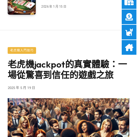
2026 年 1 月 15 日
老虎機入門技巧
老虎機jackpot的真實體驗：一
場從驚喜到信任的遊戲之旅
2025 年 5 月 19 日