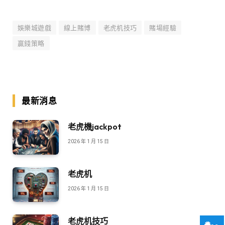
娛樂城遊戲
線上賭博
老虎机技巧
賭場經驗
贏錢策略
最新消息
老虎機jackpot
2026 年 1 月 15 日
老虎机
2026 年 1 月 15 日
老虎机技巧