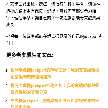
推薦鉅富娛樂城。選擇一個值得信賴的平台，讓你在
追夢的路上更有保障。記得，無論何時都要量力而
行，理性娛樂，讓自己的每一次遊戲都能帶來歡樂與
成長。
祝福每一位玩家都能在鉅富遇見屬於自己的jackpot時
刻！
更多老虎機相關文章:
揭開老虎機jackpot的神秘面紗：我的真實經驗與
鉅富娛樂城的信賴選擇
揭開老虎機jackpot神秘面紗：我的實戰經驗與鉅
富娛樂城的真實分享
老虎機jackpot：我的真實經歷與鉅富娛樂城的安
全致勝之道