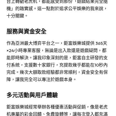
台上轉動老虎机，都能感受到那份「遊戲結果完全隨
機」的踏實感。這一點對於追求公平娛樂的我來說，
十分關鍵。
服務與資金安全
作為亞洲最大博弈平台之一，鉅富娛樂城提供 365天
×24小時專業客服，無論是出入款還是遊戲疑問，都
能即時解決。讓我印象深刻的是，鉅富自主研發的支
付系統，支援數十家銀行，充提款幾乎都能在10秒內
完成。幾次大額取款經驗都非常順利，資金安全有保
障，讓我完全可以專注於遊戲本身。
多元活動與用戶體驗
鉅富娛樂城經常舉辦各種優惠活動與促銷，像是老虎
机專屬的彩金回饋、免費旋轉等，讓每次登入都充滿