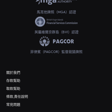
馬耳他牌照（MGA）認證
英屬維爾京群島（BVI）認證
菲律賓（PAGCOR）監督競猜牌照
關於我們
存款幫助
取款幫助
條款,責任說明
常見問題