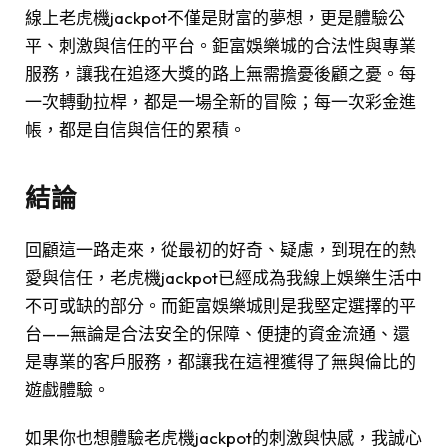
線上老虎機jackpot不僅是財富的夢想，更是體驗公
平、刺激與信任的平台。鉅富娛樂城的合法性與專業
服務，讓我在追逐大獎的路上無需擔憂後顧之憂。每
一次轉動拉桿，都是一場全新的冒險；每一次彩金進
帳，都是自信與信任的累積。
結論
回顧這一路走來，從最初的好奇、疑慮，到現在的熱
愛與信任，老虎機jackpot已經成為我線上娛樂生活中
不可或缺的部分。而鉅富娛樂城則是我堅定選擇的平
台——無論是合法安全的保障、便捷的資金流通、還
是專業的客戶服務，都讓我在這裡獲得了無與倫比的
遊戲體驗。
如果你也想體驗老虎機jackpot的刺激與快感，我誠心