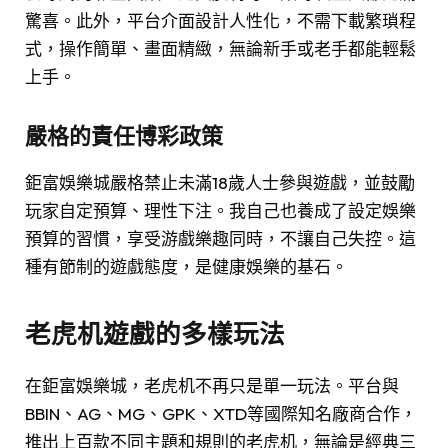
驚喜。此外，平台介面設計人性化，不需下載繁瑣程
式，操作簡單、畫面精緻，無論新手或老手都能輕鬆
上手。
嚴格的責任博彩政策
鉅富娛樂城嚴格禁止未滿18歲人士參與遊戲，並鼓勵
玩家自定預算、理性下注。我自己也養成了設定娛樂
預算的習慣，享受游戲樂趣同時，不讓自己失控。這
種有節制的遊戲態度，是健康娛樂的基石。
老虎机遊戲的多樣玩法
在鉅富娛樂城，老虎机不再只是單一玩法。平台與
BBIN、AG、MG、GPK、XTD等國際知名廠商合作，
推出上百款不同主題和規則的老虎机，無論是經典三