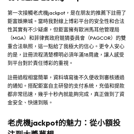
第一次接觸老虎機jackpot，是在朋友的推薦下註冊了
鉅富娛樂城。當時我對線上博彩平台的安全性和合法
性其實有不少疑慮，但鉅富擁有歐洲馬耳他管理局
（MGA）和菲律賓政府競猜委員會（PAGCOR）的雙
重合法執照，這一點給了我極大的信心。更令人安心
的是，註冊流程清楚標明必須年滿18周歲，讓人感受
到平台對於責任博彩的重視。
註冊過程相當簡單，資料填寫後不久便收到審核通過
的通知。搭配鉅富自主研發的支付系統，充值和提款
都非常迅速，幾乎十秒內就能夠完成，真正做到了資
金安全、快速到賬。
老虎機jackpot的魅力：從小額投