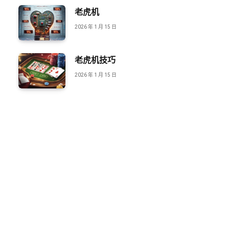
老虎机
2026 年 1 月 15 日
老虎机技巧
2026 年 1 月 15 日