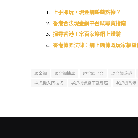
上手即玩，現金網遊戲點揀？
香港合法現金網平台嘅尋寶指南
搵尋香港正宗百家樂網上體驗
香港博弈法律：網上賭博嘅玩家權益
現金網
現金網博弈
現金網平台
現金網遊戲
老虎機入門技巧
老虎機遊戲下載專區
老虎機香港