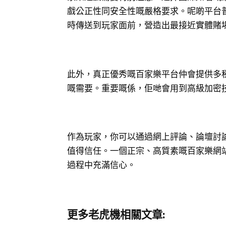
戲公正性同安全性嘅嚴格要求。呢啲平台
時傳送到玩家面前，營造出最接近實體賭
此外，真正優秀嘅百家樂平台仲會提供多
嘅需要。重要嘅係，佢哋會用到高級加密
作為玩家，你可以通過網上評論、論壇討
值得信任。一個正宗、高質素嘅百家樂網
過程中充滿信心。
更多老虎機相關文章: