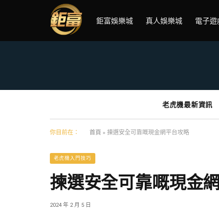
鉅富娛樂城
真人娛樂城
電子遊
老虎機最新資訊
你目前在：
首頁
»
揀選安全可靠嘅現金網平台攻略
老虎機入門技巧
揀選安全可靠嘅現金
2024 年 2 月 5 日