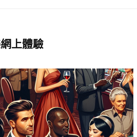
樂網上體驗