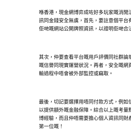
喺香港，現金網博弈成咗好多玩家嘅消閒
訊同金錢安全無虞，首先，要註意個平台
佢哋嘅網站公開牌照資訊，以證明佢哋合
其次，仲要查看平台嘅用戶評價同社群論
嘅信譽同現實運營狀況。再者，安全嘅網頁
輸過程中唔會被外部監控或竊取。
最後，切記要選擇用唔同付款方式，例如
以提供額外嘅金融保障。綜合以上嘅考量
博經驗，而且仲唔需要擔心個人資訊同財
第一位嘅！