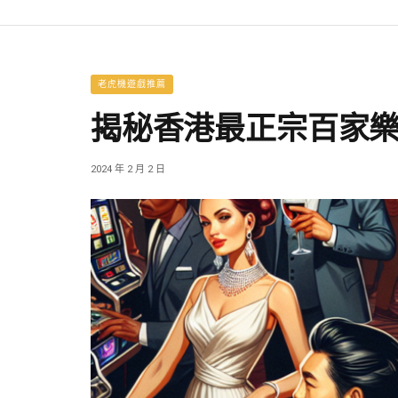
老虎機遊戲推薦
揭秘香港最正宗百家
2024 年 2 月 2 日