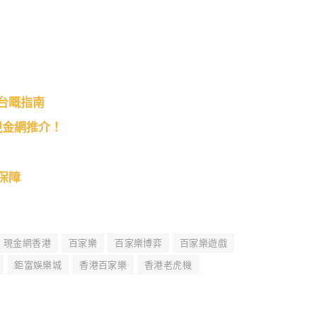
台嘅指南
現金網推介！
保障
現金網香港
百家樂
百家樂博弈
百家樂遊戲
鉅富娛樂城
香港百家樂
香港老虎機