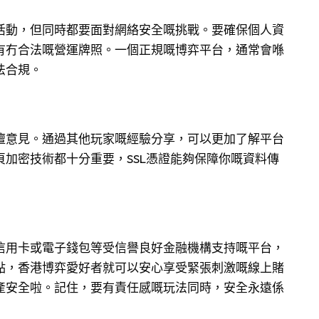
活動，但同時都要面對網絡安全嘅挑戰。要確保個人資
有冇合法嘅營運牌照。一個正規嘅博弈平台，通常會喺
法合規。
壇意見。通過其他玩家嘅經驗分享，可以更加了解平台
加密技術都十分重要，SSL憑證能夠保障你嘅資料傳
信用卡或電子錢包等受信譽良好金融機構支持嘅平台，
點，香港博弈愛好者就可以安心享受緊張刺激嘅線上賭
產安全啦。記住，要有責任感嘅玩法同時，安全永遠係