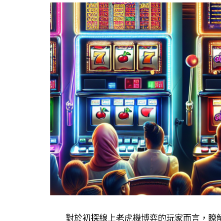
對於初探線上老虎機博弈的玩家而言，瞭