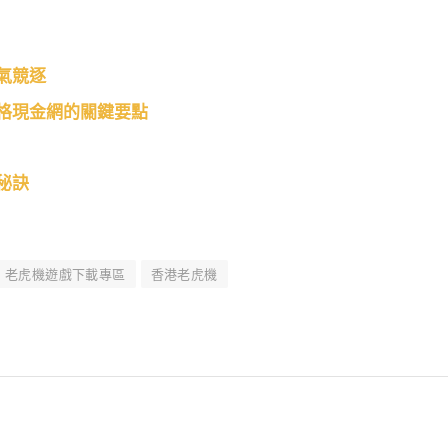
氣競逐
格現金網的關鍵要點
秘訣
老虎機遊戲下載專區
香港老虎機