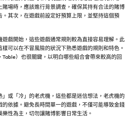
上賭場時，應該進行背景調查，確保其持有合法的賭博
告。其次，在遊戲前設定好預算上限，並堅持這個預
機遊戲開始，這些遊戲通常規則較為直接容易理解。此
這樣可以在不冒風險的狀況下熟悉遊戲的規則和特色。
 Table）也很關鍵，以明白哪些組合會帶來較高的回
熱」或「冷」的老虎機，這些都是迷信想法，老虎機的
戲的依據。避免長時間單一的遊戲，不僅可能導致金錢
娛樂性為主，切勿讓賭博影響日常生活。