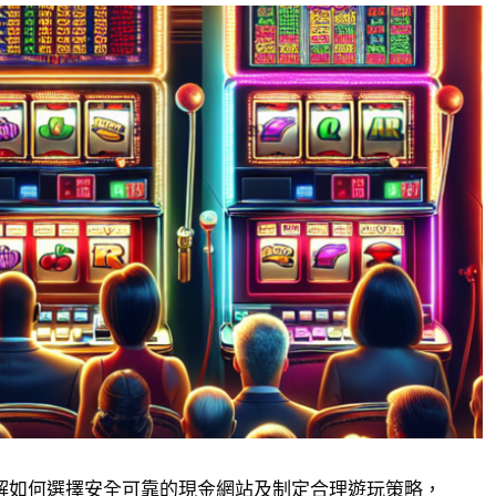
解如何選擇安全可靠的現金網站及制定合理遊玩策略，