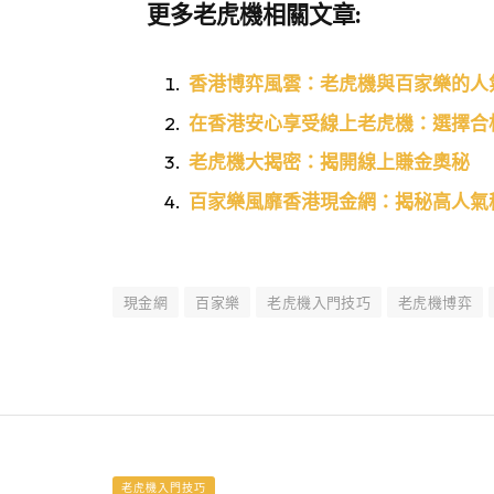
更多老虎機相關文章:
香港博弈風雲：老虎機與百家樂的人
在香港安心享受線上老虎機：選擇合
老虎機大揭密：揭開線上賺金奧秘
百家樂風靡香港現金網：揭秘高人氣
現金網
百家樂
老虎機入門技巧
老虎機博弈
老虎機入門技巧