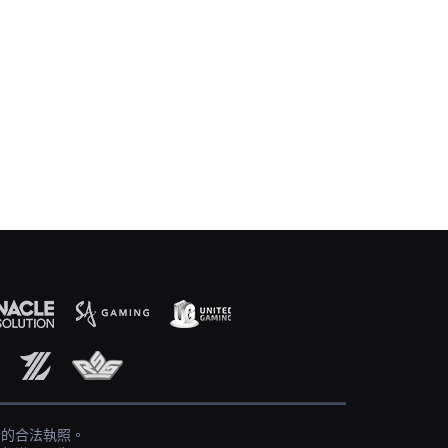
發的合法執照。