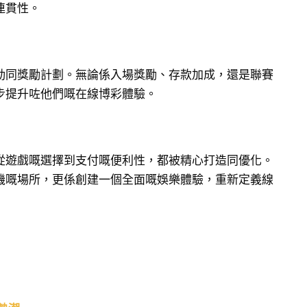
連貫性。
動同獎勵計劃。無論係入場獎勵、存款加成，還是聯賽
步提升咗他們嘅在線博彩體驗。
從遊戲嘅選擇到支付嘅便利性，都被精心打造同優化。
機嘅場所，更係創建一個全面嘅娛樂體驗，重新定義線