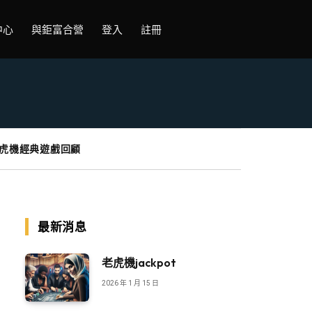
中心
與鉅富合營
登入
註冊
虎機經典遊戲回顧
最新消息
老虎機jackpot
2026 年 1 月 15 日