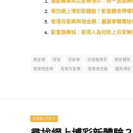
運動賽事與百家樂博弈：新一波娛樂
尋找網上博彩新體驗？鉅富體育帶嚟
香港百家樂與現金網：贏盡掌聲嘅秘
鉅富娛樂城：香港人為何迷上百家樂
現金網
球版
百家樂
百家樂博弈
競技體育
香港現金網
香港百家樂
香港老虎機
體育博彩
老虎機入門技巧