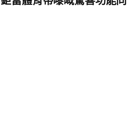
？鉅富體育帶嚟嘅驚喜功能同