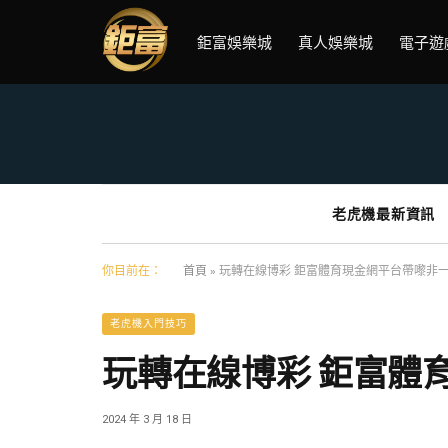
鉅富娛樂城
真人娛樂城
電子遊
老虎機最新資訊
你目前在：
首頁
»
玩轉在線博彩 鉅富體育現金網平台帶嚟非
老虎機入門技巧
玩轉在線博彩 鉅富體
2024 年 3 月 18 日