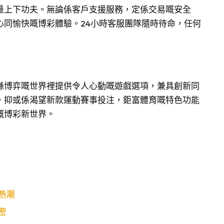
量上下功夫。無論係客戶支援服務，定係交易嘅安全
心同愉快嘅博彩體驗。24小時客服團隊隨時待命，任何
喺博弈嘅世界裡提供令人心動嘅遊戲選項，兼具創新同
，抑或係渴望新款運動賽事投注，鉅富體育嘅特色功能
嘅博彩新世界。
熱潮
密