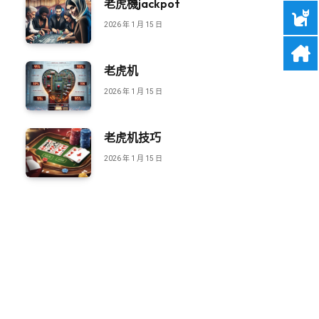
老虎機jackpot
2026 年 1 月 15 日
老虎机
2026 年 1 月 15 日
老虎机技巧
2026 年 1 月 15 日