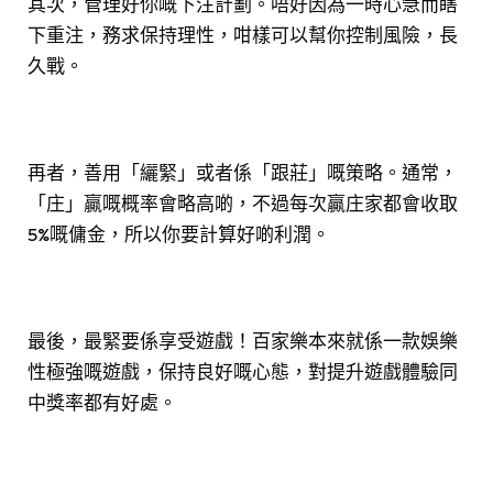
其次，管理好你嘅下注計劃。唔好因為一時心急而瞎
下重注，務求保持理性，咁樣可以幫你控制風險，長
久戰。
再者，善用「纚緊」或者係「跟莊」嘅策略。通常，
「庄」贏嘅概率會略高啲，不過每次贏庄家都會收取
5%嘅傭金，所以你要計算好啲利潤。
最後，最緊要係享受遊戲！百家樂本來就係一款娛樂
性極強嘅遊戲，保持良好嘅心態，對提升遊戲體驗同
中獎率都有好處。