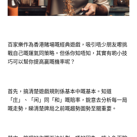
百家樂作為香港賭場嘅經典遊戲，吸引唔少朋友嚟挑
戰自己嘅運氣同策略。但係你知唔知，其實有啲小技
巧可以幫你提高贏嘅機率呢？
首先，搞清楚遊戲規則係基本中嘅基本。知道
「庄」、「闲」同「和」嘅賠率，銳意去分析每一局
嘅走勢，睇清楚牌局之前嘅趨勢圖勢至關重要。