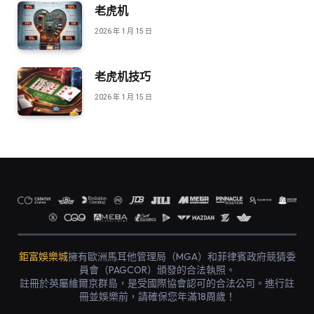
老虎机
2026 年 1 月 15 日
老虎机技巧
2026 年 1 月 15 日
鉅富娛樂城
擁有歐洲馬耳他管理局（MGA）和菲律賓政府競猜委
員會（PAGCOR）頒發的合法執照。
註冊於英屬維爾京群島，是受國際協會認可的合法公司。進行註
冊並娛樂前，請確保您年滿18周歲！