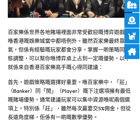
百家樂係世界各地賭場裡面非常受歡迎嘅博弈遊戲，
喺香港嘅娛樂城當中都唔例外。雖然百家樂最終靠運
氣，但係有經驗嘅玩家都會分享，掌握一啲策略同心
態調整，可以幫你喺博弈桌上占到一定嘅優勢。以下
就係來自香港百家樂高手嘅心得同建議：
首先，遊戲策略嘅選擇好重要。喺百家樂中，「莊」
（Banker）同「閒」（Player）嘅下注選項擁有最低
嘅賭場優勢，通常建議玩家可以集中資源喺呢兩個選
項上。特別係「莊」，雖然每次贏要交5%佣金，但從
長遠角度睇，佢係有一啲嘅數學優勢。