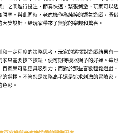
家」之間進行投注，節奏快速，緊張刺激。玩家可以透
高勝率。與此同時，老虎機作為純粹的運氣遊戲，憑借
的大獎設計，給玩家帶來了無窮的樂趣和驚喜。
測和一定程度的策略思考，玩家的選擇對遊戲結果有一
玩家只需要按下按鈕，便可期待機器賜予的好運。這也
，百家樂可能更具吸引力；而對於那些喜歡輕鬆遊戲、
好的選擇。不管您是策略高手還是追求刺激的冒險家，
的色彩。
實百家樂與老虎機遊戲的關鍵因素