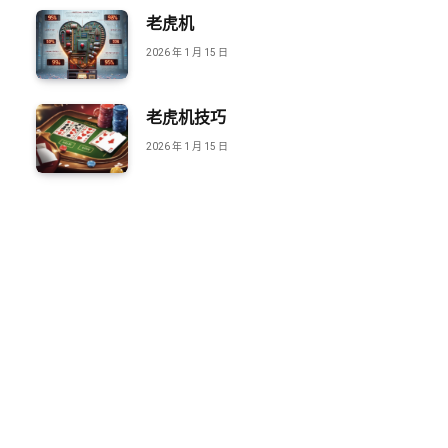
老虎机
2026 年 1 月 15 日
老虎机技巧
2026 年 1 月 15 日