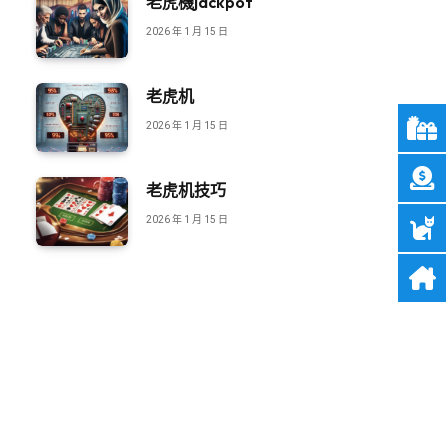
老虎機jackpot
2026 年 1 月 15 日
老虎机
2026 年 1 月 15 日
老虎机技巧
2026 年 1 月 15 日