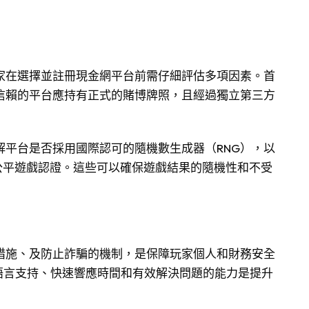
家在選擇並註冊現金網平台前需仔細評估多項因素。首
信賴的平台應持有正式的賭博牌照，且經過獨立第三方
解平台是否採用國際認可的隨機數生成器（RNG），以
公平遊戲認證。這些可以確保遊戲結果的隨機性和不受
措施、及防止詐騙的機制，是保障玩家個人和財務安全
語言支持、快速響應時間和有效解決問題的能力是提升