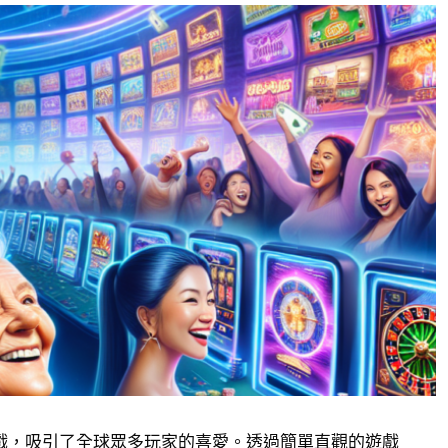
戲，吸引了全球眾多玩家的喜愛。透過簡單直觀的遊戲