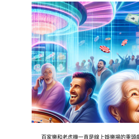
百家樂和老虎機一直是線上娛樂場的重頭