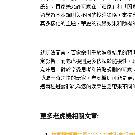
設計，百家樂允許玩家在「莊家」和「閒
過學習基本規則與不同的投注策略，來提
其多樣化的主題、華麗的視覺效果和隨機
就玩法而言，百家樂侧重於遊戲結果的預
定影響，而老虎機則更多依賴於隨機性，
意味著，對於享受思考和策略規劃的玩家
博取一時之快的玩家，老虎機則可能是更
這兩種遊戲都能為您的娛樂生活帶來不同
更多老虎機相關文章:
精明選擇現金網平台：在香港享受真