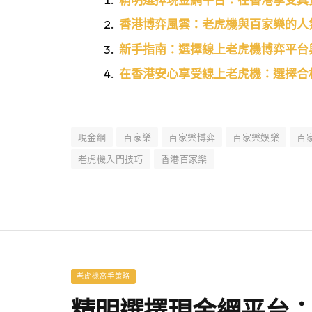
香港博弈風雲：老虎機與百家樂的人
新手指南：選擇線上老虎機博弈平台
在香港安心享受線上老虎機：選擇合
現金網
百家樂
百家樂博弈
百家樂娛樂
百
老虎機入門技巧
香港百家樂
老虎機高手策略
精明選擇現金網平台