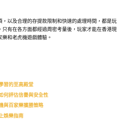
項，以及合理的存提款限制和快速的處理時間，都是玩
。只有在各方面都經過周密考量後，玩家才能在香港現
家樂和老虎機遊戲體驗。
學習的至高殿堂
如何評估信譽與安全性
機與百家樂獲勝策略
上娛樂指南