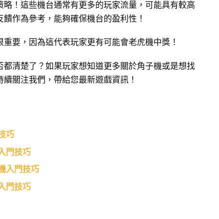
策略！這些機台通常有更多的玩家流量，可能具有較高
反饋作為參考，能夠確保機台的盈利性！
很重要，因為這代表玩家更有可能會老虎機中獎！
否都清楚了？如果玩家想知道更多關於角子機或是想找
持續關注我們，帶給您最新遊戲資訊！
技巧
入門技巧
機入門技巧
入門技巧