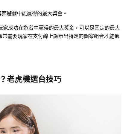
思是博弈遊戲中能贏得的最大獎金。
語，是玩家成功在遊戲中贏得的最大獎金，可以是固定的最大
通常需要玩家在支付線上顯示出特定的圖案組合才能獲
？老虎機選台技巧