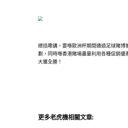
總括嚟講，要喺歐洲杯期間通過足球賭博
劃，同時喺香港賭場盡量利用各種促銷優
大獲全勝！
更多老虎機相關文章: