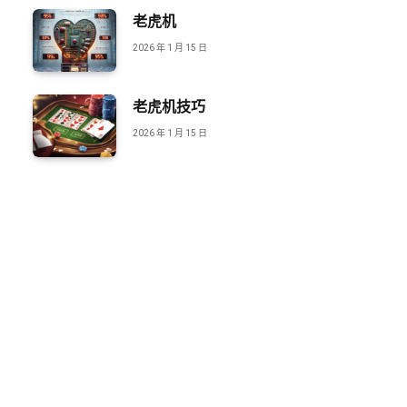
老虎机
2026 年 1 月 15 日
老虎机技巧
2026 年 1 月 15 日