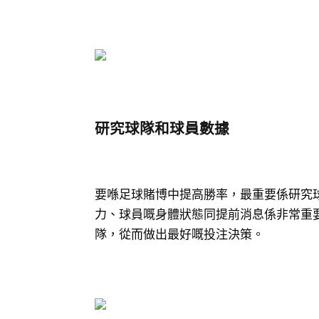
研究球隊和球員數據
要喺足球賭博中提高勝率，最重要係研究
力、球員嘅身體狀態同提前消息係非常重
隊，從而做出最好嘅投注決策。