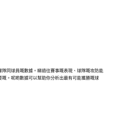
球隊同球員嘅數據。睇過往賽事嘅表現、球隊嘅攻防能
要嘅。呢啲數據可以幫助你分析出最有可能獲勝嘅球