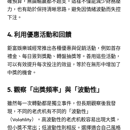
確預算，無論輸贏都不超支。這樣不僅能減少財務壓
力，也有助於保持清晰思路，避免因情緒波動而失控
下注。
4. 利用優惠活動和回饋
鉅富娛樂城經常推出各種優惠與促銷活動，例如首存
禮金、每日簽到獎勵、轉盤抽獎等。善用這些活動，
可以有效提升每次投注的效益，等於在無形中增加了
中獎的機會。
5. 觀察「出獎頻率」與「波動性」
雖然每一次轉動都是獨立事件，但長期觀察後我發
現，不同的老虎机有不同的「波動性」
（Volatility）。高波動性的老虎机較容易出現大獎，
但小獎不常出；低波動性則相反。選擇適合自己風格