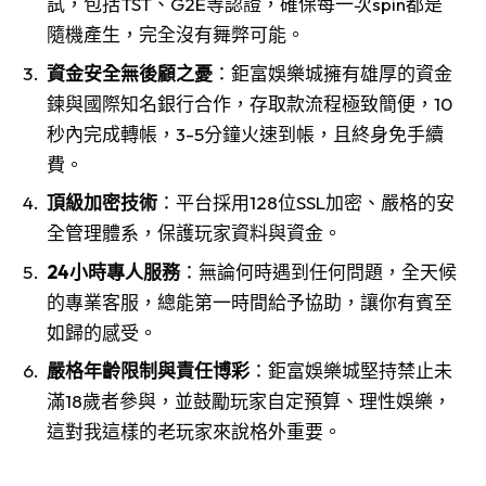
試，包括TST、G2E等認證，確保每一次spin都是
隨機產生，完全沒有舞弊可能。
資金安全無後顧之憂
：鉅富娛樂城擁有雄厚的資金
鍊與國際知名銀行合作，存取款流程極致簡便，10
秒內完成轉帳，3-5分鐘火速到帳，且終身免手續
費。
頂級加密技術
：平台採用128位SSL加密、嚴格的安
全管理體系，保護玩家資料與資金。
24小時專人服務
：無論何時遇到任何問題，全天候
的專業客服，總能第一時間給予協助，讓你有賓至
如歸的感受。
嚴格年齡限制與責任博彩
：鉅富娛樂城堅持禁止未
滿18歲者參與，並鼓勵玩家自定預算、理性娛樂，
這對我這樣的老玩家來說格外重要。