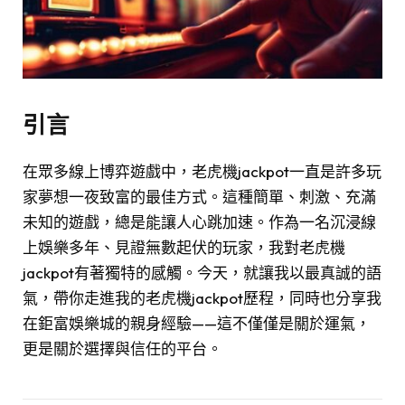
引言
在眾多線上博弈遊戲中，老虎機jackpot一直是許多玩
家夢想一夜致富的最佳方式。這種簡單、刺激、充滿
未知的遊戲，總是能讓人心跳加速。作為一名沉浸線
上娛樂多年、見證無數起伏的玩家，我對老虎機
jackpot有著獨特的感觸。今天，就讓我以最真誠的語
氣，帶你走進我的老虎機jackpot歷程，同時也分享我
在鉅富娛樂城的親身經驗——這不僅僅是關於運氣，
更是關於選擇與信任的平台。