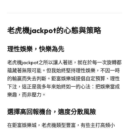
老虎機jackpot的心態與策略
理性娛樂，快樂為先
老虎機jackpot之所以讓人著迷，就在於每一次旋轉都
蘊藏著無限可能。但我始終堅持理性娛樂，不因一時
的輸贏而失去判斷。鉅富娛樂城提倡自定預算、理性
下注，這正是我多年來始終如一的心法：把娛樂當成
樂趣，而非壓力。
選擇高回報機台，適度分散風險
在鉅富娛樂城，老虎機類型豐富，有些主打高頻小