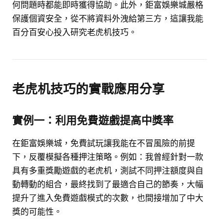
何問題時都能即時獲得協助。此外，鉅富娛樂城嚴格
保護個資安全，從不將資料外洩給第三方，這讓我能
百分百安心投入研究老虎机技巧。
老虎机技巧的實戰應用分享
實例一：利用免費遊戲提高中獎率
在鉅富娛樂城，免費試玩讓我能在不冒風險的前提
下，反覆模擬各種押注策略。例如：我曾經針對一款
具有多重獎勵遊戲的老虎机，測試不同押注額度與自
動轉動的組合，最終找到了最適合自己的節奏，大幅
提升了進入免費遊戲模式的次數，也間接增加了中大
獎的可能性。