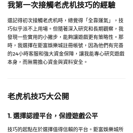
我第一次接觸老虎机技巧的經驗
還記得初次接觸老虎机時，總覺得「全靠運氣」，技
巧似乎派不上用場。但隨著深入研究和長期觀察，我
發現一些實用的小撇步，能夠讓遊戲更有策略性。那
時，我選擇在鉅富娛樂城註冊帳號，因為他們有完善
的24小時客服和強大資金保障，讓我能專心研究遊戲
本身，而無需擔心資金與資料安全。
老虎机技巧大公開
1. 選擇認證平台，保證遊戲公平
技巧的起點在於選擇值得信賴的平台。鉅富娛樂城所