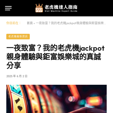
你目前在：
首頁
»
一夜致富？我的老虎機jackpot親身體驗與鉅富娛樂城的真誠分享
老虎機最新資訊
一夜致富？我的老虎機jackpot
親身體驗與鉅富娛樂城的真誠
分享
2025 年 6 月 2 日