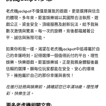
老虎機jackpot不僅僅是運氣的遊戲，更是選擇與信念
的體現。多年來，鉅富娛樂城以其國際合法執照、遊
戲公正、資金安全、頂級服務及創新玩法，給予我無
數次激情與驚喜。每一次的旋轉，背後都蘊藏著公
平、誠信與無限可能。
如果你和我一樣，渴望在老虎機jackpot中追尋屬於自
己的幸運時刻，記得選擇一個值得託付的平台，理性
娛樂、快樂遊戲。鉅富娛樂城，正是我親身體驗後最
信賴的選擇。願每位玩家都能在安全、安心的環境
下，擁抱屬於自己的那份幸運與喜悅！
在進行註冊與娛樂前，請確認您已年滿18歲。理性博
彩，快樂生活。
更多老虎機相關文章: