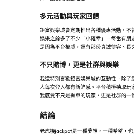
多元活動與玩家回饋
鉅富娛樂城會定期推出各種優惠活動，不
娛樂之餘多了不少「小確幸」。每當有朋
是因為平台權威，還有那份真誠待客、長
不只賭博，更是社群與娛樂
我還特別喜歡鉅富娛樂城的互動性。除了
人每次登入都有新鮮感。平台積極聽取玩
我感覺不只是孤單的玩家，更是社群的一
結論
老虎機jackpot是一種夢想，一種希望