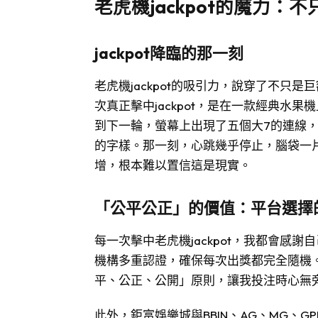
老虎機jackpot的魔力：
jackpot降臨的那一刻
老虎機jackpot的吸引力，說穿了不只
次真正擊中jackpot，是在一款經典水
到下一輪，螢幕上出現了五個大7的連線，彩
的字樣。那一刻，心跳幾乎停止，腦袋一
增，根本難以置信這是現實。
「公平公正」的價值：平台選擇
每一次擊中老虎機jackpot，我都會感
機構多重認證，確保每次出獎都完全隨機
平、公正、公開」原則，讓我投注時心無
此外，鉅富娛樂城與BBIN、AG、MG、