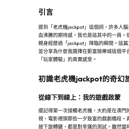
引言
提到「老虎機jackpot」這個詞，許多
血沸騰的期待感。我也是這其中的一員，
親身經歷過「jackpot」降臨的瞬間。這
並分享為什麼我選擇在鉅富娛樂城這個平
「玩家體驗」的真實感受。
初識老虎機jackpot的奇幻
從線下到線上：我的遊戲啟蒙
還記得第一次接觸老虎機，大約是在澳門的實
視、電影裡頭那些一夕致富的戲劇橋段。
按下旋轉鍵，都是對幸運的測試。雖然當