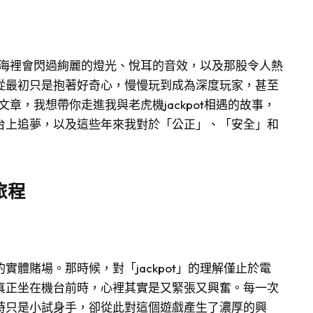
人腦海裡會閃過絢麗的燈光、悅耳的音效，以及那股令人熱
從最初只是抱著好奇心，慢慢玩到成為深度玩家，甚至
篇文章，我想帶你走進我與老虎機jackpot相遇的故事，
台上追夢，以及這些年來我對於「公正」、「安全」和
旅程
體賭場。那時候，對「jackpot」的理解僅止於電
真正坐在機台前時，心裡其實是又緊張又興奮。每一次
時只是小試身手，卻從此對這個遊戲產生了濃厚的興