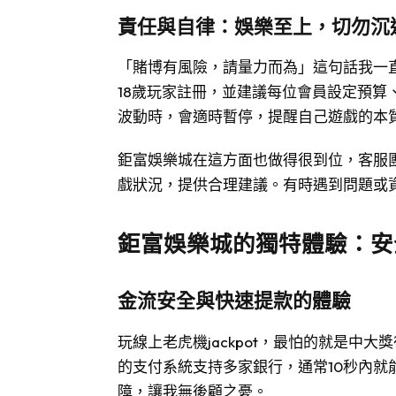
責任與自律：娛樂至上，切勿沉
「賭博有風險，請量力而為」這句話我一
18歲玩家註冊，並建議每位會員設定預算
波動時，會適時暫停，提醒自己遊戲的本
鉅富娛樂城在這方面也做得很到位，客服團
戲狀況，提供合理建議。有時遇到問題或
鉅富娛樂城的獨特體驗：安
金流安全與快速提款的體驗
玩線上老虎機jackpot，最怕的就是中
的支付系統支持多家銀行，通常10秒內
障，讓我無後顧之憂。