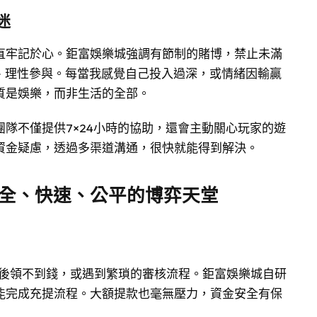
迷
直牢記於心。鉅富娛樂城強調有節制的賭博，禁止未滿
、理性參與。每當我感覺自己投入過深，或情緒因輸贏
質是娛樂，而非生活的全部。
隊不僅提供7×24小時的協助，還會主動關心玩家的遊
資金疑慮，透過多渠道溝通，很快就能得到解決。
全、快速、公平的博弈天堂
大獎後領不到錢，或遇到繁瑣的審核流程。鉅富娛樂城自研
就能完成充提流程。大額提款也毫無壓力，資金安全有保