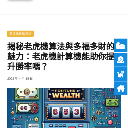
老虎機最新資訊
揭秘老虎機算法與多福多財的
魅力：老虎機計算機能助你提
升勝率嗎？
2025 年 4 月 18 日