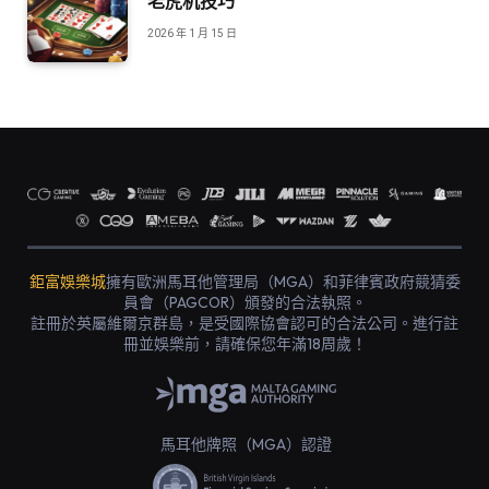
老虎机技巧
2026 年 1 月 15 日
鉅富娛樂城
擁有歐洲馬耳他管理局（MGA）和菲律賓政府競猜委
員會（PAGCOR）頒發的合法執照。
註冊於英屬維爾京群島，是受國際協會認可的合法公司。進行註
冊並娛樂前，請確保您年滿18周歲！
馬耳他牌照（MGA）認證