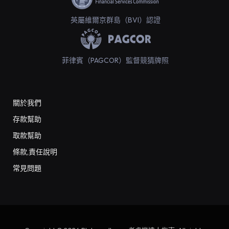
英屬維爾京群島（BVI）認證
菲律賓（PAGCOR）監督競猜牌照
關於我們
存款幫助
取款幫助
條款,責任說明
常見問題