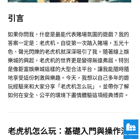
引言
如果你問我，什麼是最能代表賭場氛圍的遊戲？我的
答案一定是：老虎机。自從第一次踏入賭場，五光十
色、聲光閃爍的老虎机就深深吸引了我。隨著線上娛
樂城的興起，老虎机的世界更是變得無遠弗屆。特別
是像鉅富娛樂城這樣的大型合法平台，讓我能隨時隨
地享受這份刺激與樂趣。今天，我想以自己多年的遊
玩經驗來和大家分享「老虎机怎么玩」，並帶你了解
如何在安全、公平的環境下盡情體驗這項經典博弈。
老虎机怎么玩：基礎入門與操作流