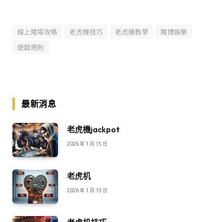
線上賭場攻略
老虎機技巧
老虎機教學
賭博娛樂
遊戲規則
最新消息
老虎機jackpot
2026 年 1 月 15 日
老虎机
2026 年 1 月 15 日