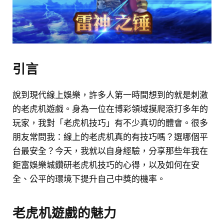
引言
說到現代線上娛樂，許多人第一時間想到的就是刺激
的老虎机遊戲。身為一位在博彩領域摸爬滾打多年的
玩家，我對「老虎机技巧」有不少真切的體會。很多
朋友常問我：線上的老虎机真的有技巧嗎？選哪個平
台最安全？今天，我就以自身經驗，分享那些年我在
鉅富娛樂城鑽研老虎机技巧的心得，以及如何在安
全、公平的環境下提升自己中獎的機率。
老虎机遊戲的魅力