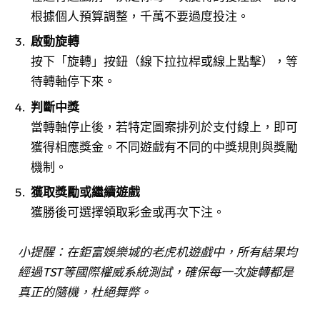
根據個人預算調整，千萬不要過度投注。
啟動旋轉
按下「旋轉」按鈕（線下拉拉桿或線上點擊），等
待轉軸停下來。
判斷中獎
當轉軸停止後，若特定圖案排列於支付線上，即可
獲得相應獎金。不同遊戲有不同的中獎規則與獎勵
機制。
獲取獎勵或繼續遊戲
獲勝後可選擇領取彩金或再次下注。
小提醒：在鉅富娛樂城的老虎机遊戲中，所有結果均
經過TST等國際權威系統測試，確保每一次旋轉都是
真正的隨機，杜絕舞弊。