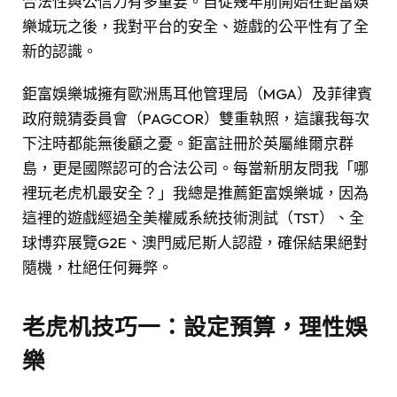
合法性與公信力有多重要。自從幾年前開始在鉅富娛
樂城玩之後，我對平台的安全、遊戲的公平性有了全
新的認識。
鉅富娛樂城擁有歐洲馬耳他管理局（MGA）及菲律賓
政府競猜委員會（PAGCOR）雙重執照，這讓我每次
下注時都能無後顧之憂。鉅富註冊於英屬維爾京群
島，更是國際認可的合法公司。每當新朋友問我「哪
裡玩老虎机最安全？」我總是推薦鉅富娛樂城，因為
這裡的遊戲經過全美權威系統技術測試（TST）、全
球博弈展覽G2E、澳門威尼斯人認證，確保結果絕對
隨機，杜絕任何舞弊。
老虎机技巧一：設定預算，理性娛
樂