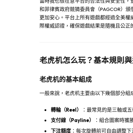
當時我也很在意平台的合法性與安全性，
和菲律賓政府競猜委員會（PAGCOR）
更加安心。平台上所有遊戲都經過全美權威
際權威認證，確保遊戲結果是隨機且公正
老虎机怎么玩？基本規則與
老虎机的基本組成
一般來說，老虎机主要由以下幾個部分組
轉輪（Reel）
：最常見的是三軸或五
支付線（Payline）
：組合圖案時獲
下注額度
：每次旋轉前可自由調整下