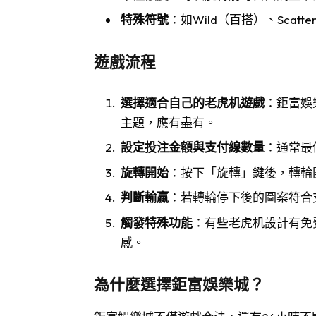
特殊符號
：如Wild（百搭）、Sca
遊戲流程
選擇適合自己的老虎机遊戲
：鉅富娛
主題，應有盡有。
設定投注金額與支付線數量
：通常最
旋轉開始
：按下「旋轉」鍵後，轉輪
判斷輸贏
：若轉輪停下後的圖案符合
觸發特殊功能
：有些老虎机設計有免
感。
為什麼選擇鉅富娛樂城？