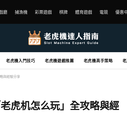
戲廳
捕漁機
彩票遊戲
棋牌
體育遊戲
電競
優惠
老虎機入門技巧
老虎機遊戲推薦
老虎機高手策略
老
略與經驗分享
「老虎机怎么玩」全攻略與經