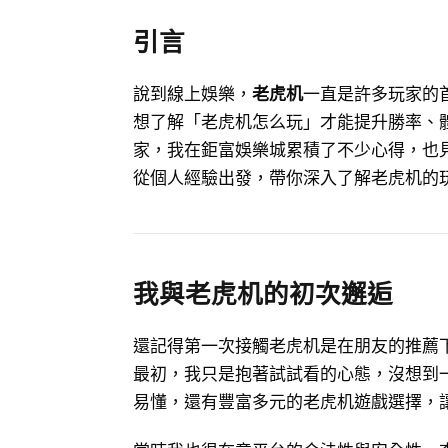
引言
說到線上娛樂，
老虎机
一直是許多玩家的
想了解「老虎机怎么玩」才能提升勝率、
家，我在鉅富娛樂城累積了不少心得，也
從個人經驗出發，帶你深入了解老虎机的
我與老虎机的初次邂逅
還記得第一次接觸老虎机是在朋友的推薦
最初，我只是抱著試試看的心態，沒想到
易懂，還有豐富多元的老虎机遊戲選擇，