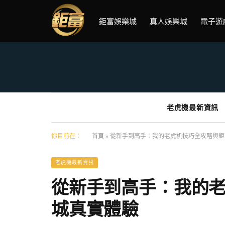
鉅富娛樂城
真人娛樂城
電子遊
老虎機最新資訊
你目前在：
首頁
»
從新手到高手：我的老虎机技巧全攻略與鉅
老虎機最新資訊
從新手到高手：我的
城真實體驗