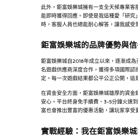
此外，鉅富娛樂城擁有一支全天候專業客
能即時獲得回應。即使是我這種愛「研究
時，客服人員也總能耐心解答，讓我感受
鉅富娛樂城的品牌優勢與信
鉅富娛樂城自2018年成立以來，逐漸成為
名遊戲供應商深度合作，獲得多項國際認
定。每一次遊戲結果都公平公正公開，這
在資金安全方面，鉅富娛樂城雄厚的資金
安心。平台終身免手續費、3-5分鐘火速
富也會推出豐富的優惠活動，讓玩家享受
實戰經驗：我在鉅富娛樂城