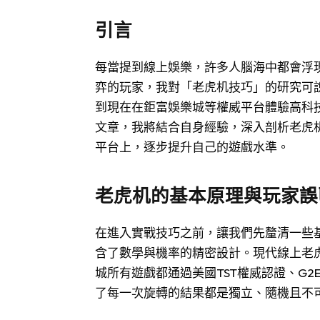
引言
每當提到線上娛樂，許多人腦海中都會浮
弈的玩家，我對「老虎机技巧」的研究可
到現在在鉅富娛樂城等權威平台體驗高科
文章，我將結合自身經驗，深入剖析老虎
平台上，逐步提升自己的遊戲水準。
老虎机的基本原理與玩家誤
在進入實戰技巧之前，讓我們先釐清一些
含了數學與機率的精密設計。現代線上老
城所有遊戲都通過美國TST權威認證、G
了每一次旋轉的結果都是獨立、隨機且不