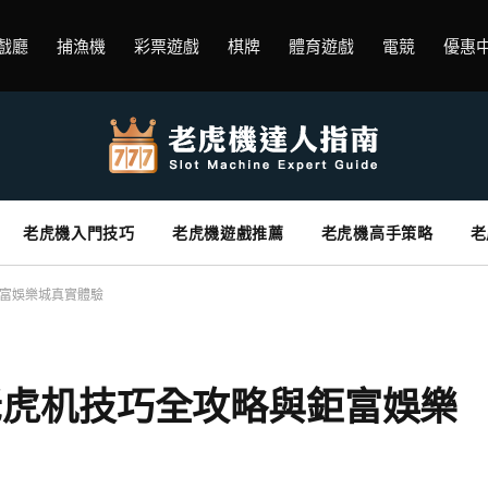
戲廳
捕漁機
彩票遊戲
棋牌
體育遊戲
電競
優惠
老虎機入門技巧
老虎機遊戲推薦
老虎機高手策略
老
富娛樂城真實體驗
老虎机技巧全攻略與鉅富娛樂