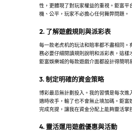
性，更體現了對玩家權益的重視。鉅富平
機、公平，玩家不必擔心任何舞弊問題。
2. 了解遊戲規則與派彩表
每一款老虎机的玩法和賠率都不盡相同。
務必要仔細閱讀規則說明和派彩表，這樣
鉅富娛樂城的每款遊戲介面都設計得簡明
3. 制定明確的資金策略
博彩最忌無計劃投入。我的習慣是每次進
適時收手，輸了也不會無止境加碼。鉅富
完成充提，讓我在資金分配上能夠靈活掌
4. 靈活運用遊戲優惠與活動