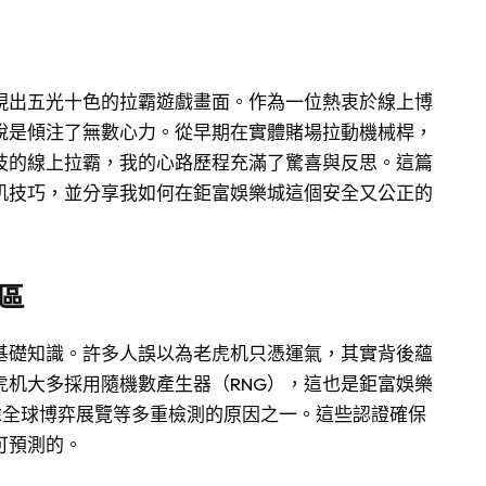
現出五光十色的拉霸遊戲畫面。作為一位熱衷於線上博
說是傾注了無數心力。從早期在實體賭場拉動機械桿，
技的線上拉霸，我的心路歷程充滿了驚喜與反思。這篇
机技巧，並分享我如何在鉅富娛樂城這個安全又公正的
區
基礎知識。許多人誤以為老虎机只憑運氣，其實背後蘊
虎机大多採用隨機數產生器（RNG），這也是鉅富娛樂
2E全球博弈展覽等多重檢測的原因之一。這些認證確保
可預測的。