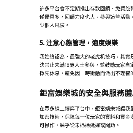
許多平台會不定期推出存款回饋、免費旋
僅優惠多，回饋力度也大。參與這些活動
少個人風險。
5. 注意心態管理，適度娛樂
我始終認為，最強大的老虎机技巧，其實
決禁止未滿18歲人士參與，並鼓勵玩家自
擇先休息，避免因一時衝動而做出不理智
鉅富娛樂城的安全與服務體
在眾多線上博弈平台中，鉅富娛樂城讓我最
加密技術，保障每一位玩家的資料和資金
可操作，幾乎從未遇過延遲或問題。