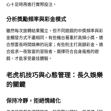
心十足時再進行實際投注。
分析獎勵頻率與彩金模式
雖然每次旋轉結果獨立，但不同遊戲的中獎頻率與彩
金觸發方式不盡相同。有些機台著重於高頻小獎，適
合想要長時間娛樂的玩家；有些則主打高額彩金，適
合追求一夜致富的冒險者。選擇符合自身風格的遊
戲，才能享受最佳體驗。
老虎机技巧與心態管理：長久娛樂
的關鍵
保持冷靜，拒絕情緒化