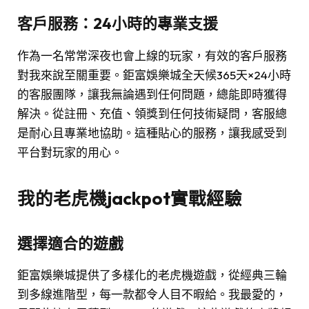
客戶服務：24小時的專業支援
作為一名常常深夜也會上線的玩家，有效的客戶服務
對我來說至關重要。鉅富娛樂城全天候365天×24小時
的客服團隊，讓我無論遇到任何問題，總能即時獲得
解決。從註冊、充值、領獎到任何技術疑問，客服總
是耐心且專業地協助。這種貼心的服務，讓我感受到
平台對玩家的用心。
我的老虎機jackpot實戰經驗
選擇適合的遊戲
鉅富娛樂城提供了多樣化的老虎機遊戲，從經典三輪
到多線進階型，每一款都令人目不暇給。我最愛的，