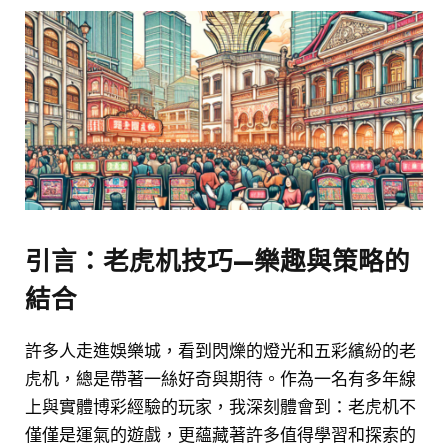
引言：老虎机技巧—樂趣與策略的
結合
許多人走進娛樂城，看到閃爍的燈光和五彩繽紛的老
虎机，總是帶著一絲好奇與期待。作為一名有多年線
上與實體博彩經驗的玩家，我深刻體會到：老虎机不
僅僅是運氣的遊戲，更蘊藏著許多值得學習和探索的