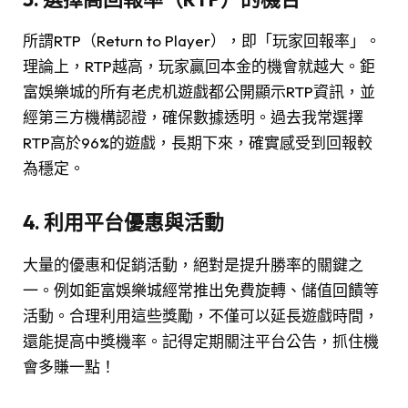
所謂RTP（Return to Player），即「玩家回報率」。
理論上，RTP越高，玩家贏回本金的機會就越大。鉅
富娛樂城的所有老虎机遊戲都公開顯示RTP資訊，並
經第三方機構認證，確保數據透明。過去我常選擇
RTP高於96%的遊戲，長期下來，確實感受到回報較
為穩定。
4. 利用平台優惠與活動
大量的優惠和促銷活動，絕對是提升勝率的關鍵之
一。例如鉅富娛樂城經常推出免費旋轉、儲值回饋等
活動。合理利用這些獎勵，不僅可以延長遊戲時間，
還能提高中獎機率。記得定期關注平台公告，抓住機
會多賺一點！