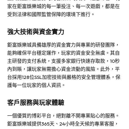
家在鉅富娛樂城的每一筆投注、每一次遊戲，都是在
受到法律和國際監管保障的環境下進行。
強大技術與資金實力
鉅富娛樂城具備雄厚的資金實力與專業的研發團隊，
能夠確保平台穩定運作，玩家的資金安全無虞。其自
主研發的支付系統，支援多家銀行快速存取款，10秒
內到賬，讓玩家無需擔心資金流動的風險。此外，平
台採用128位SSL加密技術與嚴格的安全管理體系，保
護每一位玩家的個人資訊。
客戶服務與玩家體驗
一個優質的博彩平台，絕對離不開專業貼心的服務。
鉅富娛樂城提供365天、24小時全天候的專業客服，