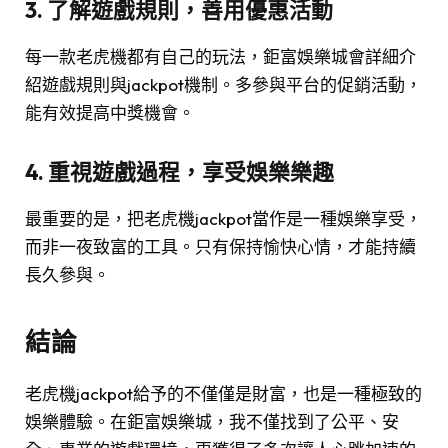
3. 了解遊戲規則，善用優惠活動
每一款老虎機都有自己的玩法，鉅富娛樂城會詳細介
紹遊戲規則與jackpot機制。多參與平台的促銷活動，
能有效提高中獎機會。
4. 重視遊戲過程，享受娛樂樂趣
最重要的是，把老虎機jackpot當作是一種娛樂享受，
而非一夜致富的工具。只有保持愉快心情，才能持續
長久參與。
結論
老虎機jackpot給予的不僅僅是財富，也是一種極致的
娛樂體驗。在鉅富娛樂城，我不僅找到了公平、安