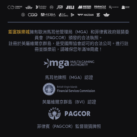
鉅富娛樂城
擁有歐洲馬耳他管理局（MGA）和菲律賓政府競猜委
員會（PAGCOR）頒發的合法執照。
註冊於英屬維爾京群島，是受國際協會認可的合法公司。進行註
冊並娛樂前，請確保您年滿18周歲！
馬耳他牌照（MGA）認證
英屬維爾京群島（BVI）認證
菲律賓（PAGCOR）監督競猜牌照