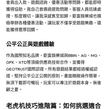
會員出入款、遊戲諮詢、優惠活動等問題，都能即時
獲得協助。我自己曾遇過提款問題，客服人員迅速處
理、態度親切，讓我深感賓至如歸。鉅富娛樂城也積
極舉辦各種優惠活動，讓玩家不僅享受遊戲樂趣，還
能獲得豐厚回饋。
公平公正與遊戲體驗
作為國際知名品牌，鉅富娛樂城與BBIN、AG、MG、
GPK、XTD等頂級供應商技術合作，並獲得
GEOTRUST國際認證。所有遊戲結果都經過權威認
證，堅持公平公正公開的原則。畫面精緻操作簡單，
無須下載即可暢玩，玩家可以專注於遊戲本身，無後
顧之憂。
老虎机技巧進階篇：如何挑選適合