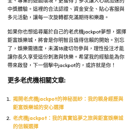
全、專業的遊戲環境，更獲得了多次讓人心跳加速的
中獎體驗。這裡的合法認證、資金安全、貼心客服與
多元活動，讓每一次旋轉都充滿期待和樂趣。
如果你也想追尋屬於自己的老虎機jackpot夢想，選擇
鉅富娛樂城，將會是你明智且值得信賴的開始。別忘
了，娛樂需適度，未滿18歲切勿參與，理性投注才能
讓你長久享受這份刺激與快樂。希望我的經驗能為你
帶來啟發，下一個擊中jackpot的，或許就是你！
更多老虎機相關文章:
揭開老虎機jackpot的神秘面紗：我的親身經歷與
鉅富娛樂城的安心選擇
老虎機jackpot：我的真實追夢之旅與鉅富娛樂城
的信賴選擇