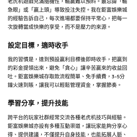
老虎机遊戲充滿隨機性，輸贏難以預料。最忌諱「輸
急眼」或「贏上頭」導致投注失控。我在鉅富娛樂城
的經驗告訴自己，每次進場都要保持平常心，把每一
次旋轉當成快樂的享受，而不是壓力的來源。
設定目標，適時收手
我的習慣是，達到預設贏利目標後即時收手，把贏到
的彩金提領出來，避免「貪心」讓辛苦贏來的收益回
吐。鉅富娛樂城存取款流程簡單、免手續費，3-5分
鐘火速到賬，讓我可以輕鬆管理資金，掌握節奏。
學習分享，提升技能
跨平台的玩家社群經常交流各種老虎机技巧與經驗。
鉅富娛樂城亦設有多種互動渠道，讓玩家能夠分享心
得、提供建議，不僅提升自身技能，也能拓展人脈、