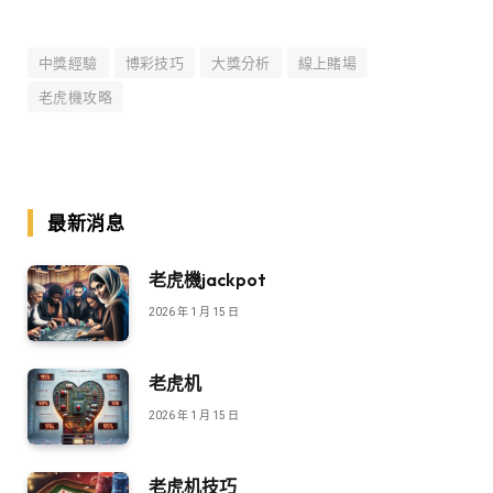
中獎經驗
博彩技巧
大獎分析
線上賭場
老虎機攻略
最新消息
老虎機jackpot
2026 年 1 月 15 日
老虎机
2026 年 1 月 15 日
老虎机技巧