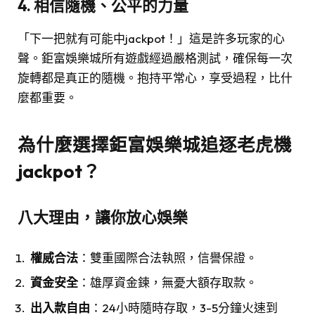
4. 相信隨機、公平的力量
「下一把就有可能中jackpot！」這是許多玩家的心
聲。鉅富娛樂城所有遊戲經過嚴格測試，確保每一次
旋轉都是真正的隨機。抱持平常心，享受過程，比什
麼都重要。
為什麼選擇鉅富娛樂城追逐老虎機
jackpot？
八大理由，讓你放心娛樂
權威合法
：雙重國際合法執照，信譽保證。
資金安全
：雄厚資金鍊，無憂大額存取款。
出入款自由
：24小時隨時存取，3-5分鐘火速到