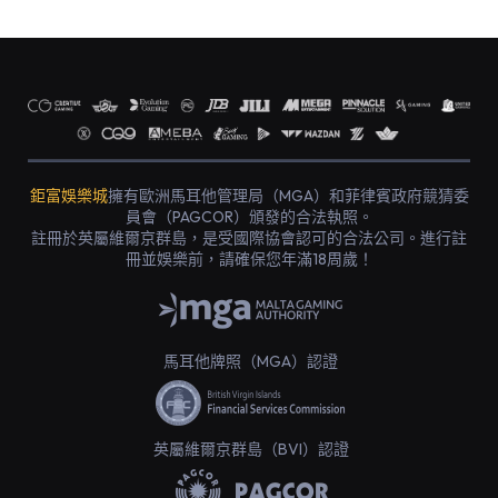
鉅富娛樂城
擁有歐洲馬耳他管理局（MGA）和菲律賓政府競猜委
員會（PAGCOR）頒發的合法執照。
註冊於英屬維爾京群島，是受國際協會認可的合法公司。進行註
冊並娛樂前，請確保您年滿18周歲！
馬耳他牌照（MGA）認證
英屬維爾京群島（BVI）認證