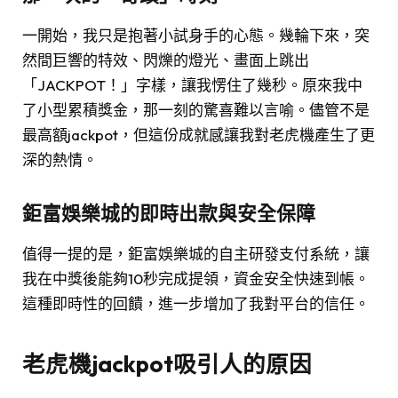
一開始，我只是抱著小試身手的心態。幾輪下來，突
然間巨響的特效、閃爍的燈光、畫面上跳出
「JACKPOT！」字樣，讓我愣住了幾秒。原來我中
了小型累積獎金，那一刻的驚喜難以言喻。儘管不是
最高額jackpot，但這份成就感讓我對老虎機產生了更
深的熱情。
鉅富娛樂城的即時出款與安全保障
值得一提的是，鉅富娛樂城的自主研發支付系統，讓
我在中獎後能夠10秒完成提領，資金安全快速到帳。
這種即時性的回饋，進一步增加了我對平台的信任。
老虎機jackpot吸引人的原因