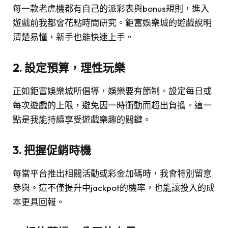
每一款老虎機都有自己的派彩表與bonus規則，進入
遊戲前我都會花點時間研究。鉅富娛樂城的遊戲說明
清楚易懂，新手也能快速上手。
2. 設定預算，理性玩樂
正如鉅富娛樂城所倡導，娛樂要有節制。設定每日或
每次遊戲的上限，避免因一時衝動而超出負擔。這一
點是我能持續享受遊戲樂趣的關鍵。
3. 把握促銷時機
每當平台推出相關活動或彩金加碼時，我會特別留意
參與。這不僅提升中jackpot的機率，也能讓投入的成
本更具回報。