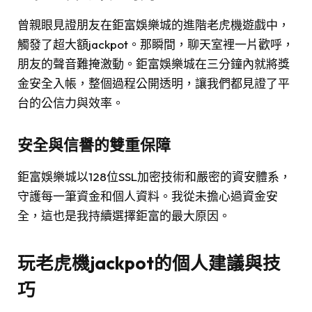
曾親眼見證朋友在鉅富娛樂城的進階老虎機遊戲中，
觸發了超大額jackpot。那瞬間，聊天室裡一片歡呼，
朋友的聲音難掩激動。鉅富娛樂城在三分鐘內就將獎
金安全入帳，整個過程公開透明，讓我們都見證了平
台的公信力與效率。
安全與信譽的雙重保障
鉅富娛樂城以128位SSL加密技術和嚴密的資安體系，
守護每一筆資金和個人資料。我從未擔心過資金安
全，這也是我持續選擇鉅富的最大原因。
玩老虎機jackpot的個人建議與技
巧