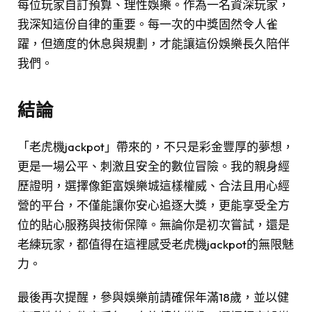
每位玩家自訂預算、理性娛樂。作為一名資深玩家，
我深知這份自律的重要。每一次的中獎固然令人雀
躍，但適度的休息與規劃，才能讓這份娛樂長久陪伴
我們。
結論
「老虎機jackpot」帶來的，不只是彩金豐厚的夢想，
更是一場公平、刺激且安全的數位冒險。我的親身經
歷證明，選擇像鉅富娛樂城這樣權威、合法且用心經
營的平台，不僅能讓你安心追逐大獎，更能享受全方
位的貼心服務與技術保障。無論你是初次嘗試，還是
老練玩家，都值得在這裡感受老虎機jackpot的無限魅
力。
最後再次提醒，參與娛樂前請確保年滿18歲，並以健