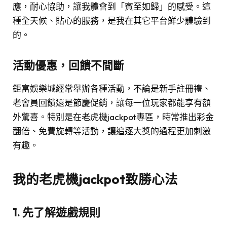
應，耐心協助，讓我體會到「賓至如歸」的感受。這
種全天候、貼心的服務，是我在其它平台鮮少體驗到
的。
活動優惠，回饋不間斷
鉅富娛樂城經常舉辦各種活動，不論是新手註冊禮、
老會員回饋還是節慶促銷，讓每一位玩家都能享有額
外驚喜。特別是在老虎機jackpot專區，時常推出彩金
翻倍、免費旋轉等活動，讓追逐大獎的過程更加刺激
有趣。
我的老虎機jackpot致勝心法
1. 先了解遊戲規則