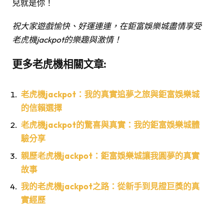
兒就是你！
祝大家遊戲愉快、好運連連，在鉅富娛樂城盡情享受
老虎機jackpot的樂趣與激情！
更多老虎機相關文章:
老虎機jackpot：我的真實追夢之旅與鉅富娛樂城
的信賴選擇
老虎機jackpot的驚喜與真實：我的鉅富娛樂城體
驗分享
親歷老虎機jackpot：鉅富娛樂城讓我圓夢的真實
故事
我的老虎機jackpot之路：從新手到見證巨獎的真
實經歷