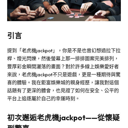
引言
提到「老虎機jackpot」，你是不是也曾幻想過拉下拉
桿、燈光閃爍，然後螢幕上那一排排圖案完美排列，
豐厚彩金瞬間灑落的畫面？對於許多線上娛樂愛好者
來說，老虎機jackpot不只是遊戲，更是一種期待與驚
喜的體驗。我在鉅富娛樂城的親身經歷，讓我對這個
話題有了更深的體會，也見證了如何在安全、公平的
平台上追逐屬於自己的幸運時刻。
初次邂逅老虎機jackpot——從懷疑