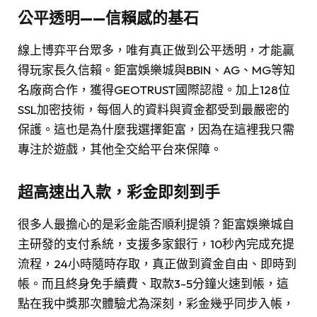
公平透明——信賴感的基石
線上博弈平台眾多，唯有真正做到公平透明，才能贏
得玩家長久信賴。鉅富娛樂城與BBIN、AG、MG等知
名廠商合作，獲得GEOTRUST國際認證。加上128位
SSL加密技術，每個人的資料與資金都受到最嚴密的
保護。這也是為什麼我選擇鉅富，因為在這裡我只需
專注於遊戲，其他全交給平台來保障。
超高速出入款，彩金即刻到手
很多人最擔心的是彩金能否順利提領？鉅富娛樂城自
主研發的支付系統，支援多家銀行，10秒內完成充提
流程，24小時隨時存取，真正做到資金自由、即時到
帳。而且終身免手續費、取款3-5分鐘火速到帳，這
點在我中獎那次體驗尤為深刻，彩金幾乎同步入帳，