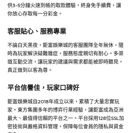
供3-5分鐘火速到帳的取款體驗，終身免手續費，讓
你放心存取每一分彩金。
客服貼心、服務專業
不論白天黑夜，鉅富娛樂城的客服團隊全年無休，隨
時為玩家解決疑難雜症，服務態度親切有耐心。多渠
道互動交流，讓玩家的建議與需求都能被即時聽見，
真正做到以客為尊。
平台信譽佳，玩家口碑好
鉅富娛樂城自2018年成立以來，累積了大量忠實玩
家。東方集團多年的博弈行業經驗，讓鉅富成為亞洲
最大、最值得信賴的平台之一。平台採用128位SSL加
密技術與嚴格資料管理，保障每位會員的隱私與資金