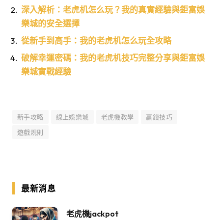
深入解析：老虎机怎么玩？我的真實經驗與鉅富娛
樂城的安全選擇
從新手到高手：我的老虎机怎么玩全攻略
破解幸運密碼：我的老虎机技巧完整分享與鉅富娛
樂城實戰經驗
新手攻略
線上娛樂城
老虎機教學
贏錢技巧
遊戲規則
最新消息
老虎機jackpot