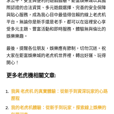
求公平、安全與便利的遊戲體驗。鉅富娛樂城以其國
際認證的合法資質、多元遊戲選擇、完善的安全保障
與貼心服務，成為我心目中最值得信賴的線上老虎机
平台。無論你是新手還是老手，都可以在這裡安心享
受多元主題、豐富活動和即時服務，體驗無與倫比的
娛樂樂趣。
最後，提醒各位朋友，娛樂應有節制，切勿沉迷。祝
大家在鉅富娛樂城的老虎机世界裡，轉出好運、玩得
開心！
更多老虎機相關文章:
我與 老虎机 的真實體驗：從新手到資深玩家的心路
歷程
我的老虎机體驗：從新手到玩家，探索線上娛樂的