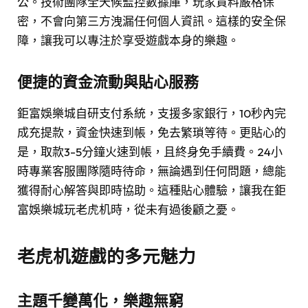
公。技術團隊全天候監控數據庫，玩家資料嚴格保
密，不會向第三方洩漏任何個人資訊。這樣的安全保
障，讓我可以專注於享受遊戲本身的樂趣。
便捷的資金流動與貼心服務
鉅富娛樂城自研支付系統，支援多家銀行，10秒內完
成充提款，資金快速到帳，免去繁瑣等待。更貼心的
是，取款3-5分鐘火速到帳，且終身免手續費。24小
時專業客服團隊隨時待命，無論遇到任何問題，總能
獲得耐心解答與即時協助。這種貼心體驗，讓我在鉅
富娛樂城玩老虎机時，從未有過後顧之憂。
老虎机遊戲的多元魅力
主題千變萬化，樂趣無窮