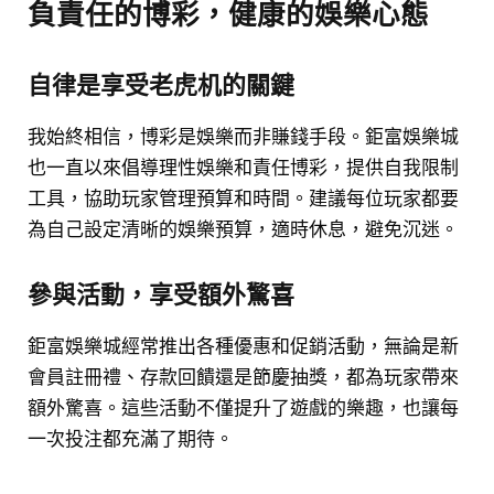
負責任的博彩，健康的娛樂心態
自律是享受老虎机的關鍵
我始終相信，博彩是娛樂而非賺錢手段。鉅富娛樂城
也一直以來倡導理性娛樂和責任博彩，提供自我限制
工具，協助玩家管理預算和時間。建議每位玩家都要
為自己設定清晰的娛樂預算，適時休息，避免沉迷。
參與活動，享受額外驚喜
鉅富娛樂城經常推出各種優惠和促銷活動，無論是新
會員註冊禮、存款回饋還是節慶抽獎，都為玩家帶來
額外驚喜。這些活動不僅提升了遊戲的樂趣，也讓每
一次投注都充滿了期待。