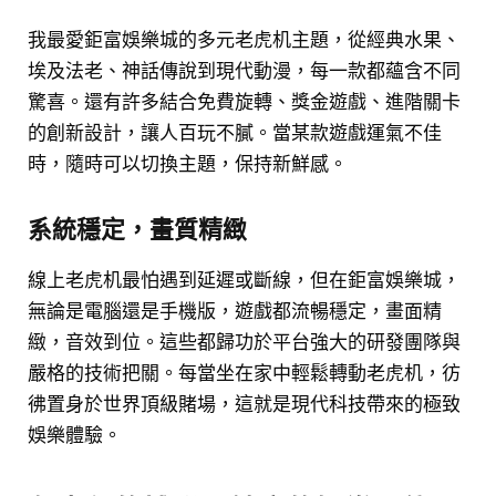
我最愛鉅富娛樂城的多元老虎机主題，從經典水果、
埃及法老、神話傳說到現代動漫，每一款都蘊含不同
驚喜。還有許多結合免費旋轉、獎金遊戲、進階關卡
的創新設計，讓人百玩不膩。當某款遊戲運氣不佳
時，隨時可以切換主題，保持新鮮感。
系統穩定，畫質精緻
線上老虎机最怕遇到延遲或斷線，但在鉅富娛樂城，
無論是電腦還是手機版，遊戲都流暢穩定，畫面精
緻，音效到位。這些都歸功於平台強大的研發團隊與
嚴格的技術把關。每當坐在家中輕鬆轉動老虎机，彷
彿置身於世界頂級賭場，這就是現代科技帶來的極致
娛樂體驗。