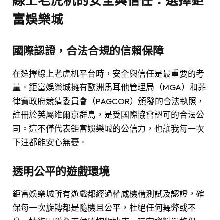
線上老虎机的安全與信任：選擇鉅
富娛樂城
國際認證，合法合規的信賴保障
在選擇線上老虎机平台時，安全與信任是最重要的考
量。鉅富娛樂城擁有歐洲馬耳他管理局（MGA）和菲
律賓政府競猜委員會（PAGCOR）頒發的合法執照，
註冊於英屬維爾京群島，是受國際協會認可的合法公
司。這不僅代表鉅富娛樂城的公信力，也讓我每一次
下注都能安心無憂。
透明公平的遊戲環境
鉅富娛樂城所有遊戲都經過權威機構測試及認證，確
保每一次旋轉都是隨機且公平，杜絕任何舞弊或不