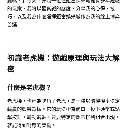
贏嗎？」今天，身為一位在鉅富娛樂城擁有多年經驗
的玩家，我將以最真誠的態度，分享我的心得、技
巧，以及我為什麼選擇鉅富娛樂城作為我的線上博弈
首選。
初識老虎機：遊戲原理與玩法大解
密
什麼是老虎機？
老虎機，也稱為吃角子老虎，是一種以隨機機率決定
輸贏的娛樂器械。它的玩法極為簡單：投下硬幣或點
擊按鈕，轉動轉軸，只要特定的圖案排列組合出現，
就能得到對應的獎勵。