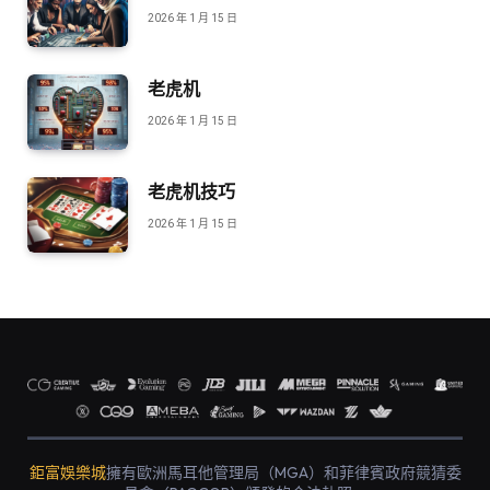
2026 年 1 月 15 日
老虎机
2026 年 1 月 15 日
老虎机技巧
2026 年 1 月 15 日
鉅富娛樂城
擁有歐洲馬耳他管理局（MGA）和菲律賓政府競猜委