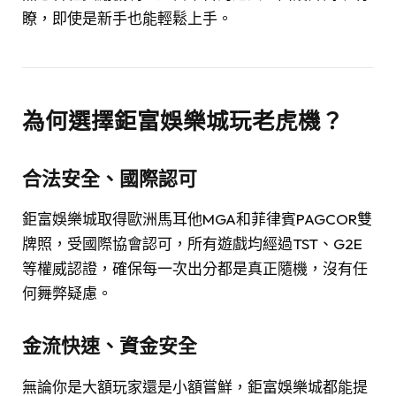
瞭，即使是新手也能輕鬆上手。
為何選擇鉅富娛樂城玩老虎機？
合法安全、國際認可
鉅富娛樂城取得歐洲馬耳他MGA和菲律賓PAGCOR雙
牌照，受國際協會認可，所有遊戲均經過TST、G2E
等權威認證，確保每一次出分都是真正隨機，沒有任
何舞弊疑慮。
金流快速、資金安全
無論你是大額玩家還是小額嘗鮮，鉅富娛樂城都能提