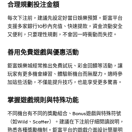
合理規劃投注金額
每次下注前，建議先設定好當日娛樂預算。鉅富平台
支援多家銀行10秒內充值、快速提款，資金流動安全
又便利，只要理性規劃，不會因一時衝動而失控。
善用免費遊戲與優惠活動
鉅富娛樂城經常推出免費試玩、彩金回饋等活動，讓
玩家有更多機會練習、體驗新機台而無壓力。適時參
加這些活動，不僅能提升技巧，也能享受更多驚喜。
掌握遊戲規則與特殊功能
不同機台有不同的獎勵組合、Bonus遊戲與特殊符號
（如Wild、Scatter）。建議在下注前仔細閱讀說明，
熟悉各種獎勵機制。鉅富平台的遊戲介面設計簡單明