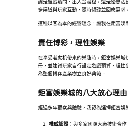
論是遊戲疑問、出入金流程，還是優惠活
多渠道與玩家互動，隨時傾聽並回應需求
這種以客為本的經營理念，讓我在鉅富娛
責任博彩，理性娛樂
在享受老虎机帶來的樂趣時，鉅富娛樂城也
冊，並建議玩家自行設定遊戲預算，理性
為整個博弈產業樹立良好典範。
鉅富娛樂城的八大放心理由
經過多年觀察與體驗，我認為選擇鉅富娛
權威認證
：與多家國際大廠技術合作，