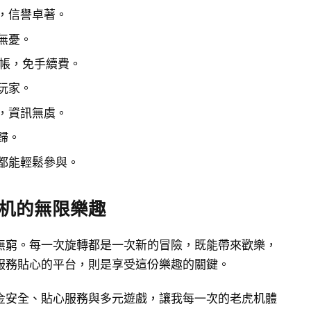
，信譽卓著。
無憂。
到帳，免手續費。
玩家。
，資訊無虞。
歸。
都能輕鬆參與。
机的無限樂趣
無窮。每一次旋轉都是一次新的冒險，既能帶來歡樂，
服務貼心的平台，則是享受這份樂趣的關鍵。
金安全、貼心服務與多元遊戲，讓我每一次的老虎机體