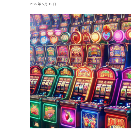
2025 年 5 月 15 日