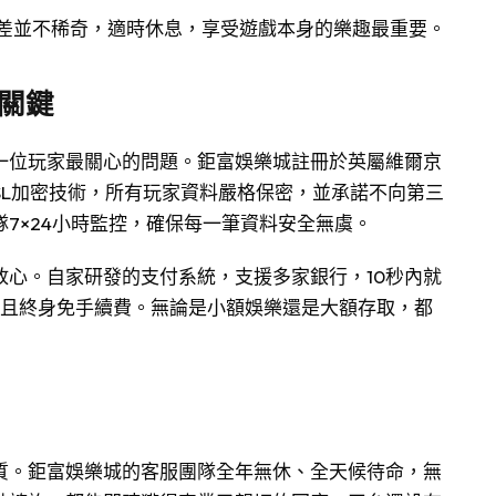
差並不稀奇，適時休息，享受遊戲本身的樂趣最重要。
關鍵
一位玩家最關心的問題。鉅富娛樂城註冊於英屬維爾京
SSL加密技術，所有玩家資料嚴格保密，並承諾不向第三
7×24小時監控，確保每一筆資料安全無虞。
放心。自家研發的支付系統，支援多家銀行，10秒內就
並且終身免手續費。無論是小額娛樂還是大額存取，都
質。鉅富娛樂城的客服團隊全年無休、全天候待命，無