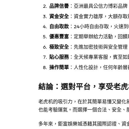
品牌信譽
：亞洲最具公信力博彩品牌
資金安全
：資金實力雄厚，大額存取
自由取款
：24小時自由存取，火速
優惠豐富
：定期舉辦給力活動，回饋
極致安全
：先進加密技術與安全管理
貼心服務
：全天候專業客服，賓至如
操作簡單
：人性化設計，任何年齡層
結論：選對平台，享受老虎
老虎机的吸引力，在於其簡單易懂又變化
也能考驗運氣。而選擇一個合法、安全、
多年來，鉅富娛樂城憑藉其國際認證、資